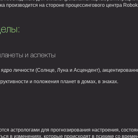
тка производится на стороне процессингового центра Robo
елы:
планеты и аспекты
 ядро личности (Солнце, Луна и Асцендент), акцентированн
руктивности и положения планет в домах, в знаках.
тся астрологами для прогнозирования настроения, состоя
ься в изменениях, которые происходят в психике со време