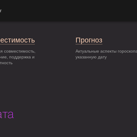
г
естимость
Прогноз
я совместимость,
Актуальные аспекты гороскоп
ние, поддержка и
указанную дату
тность
ата