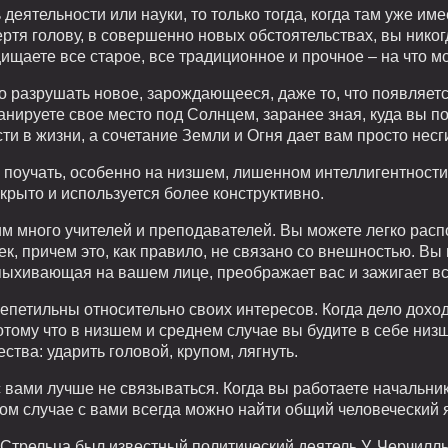
деятельности или науки, то только тогда, когда там уже им
тя голову, в совершенно новых обстоятельствах, вы никогд
щаете все старое, все традиционное и прочное – на что м
о разрушать новое, зарождающееся, даже то, что появляет
нируете свое место под Солнцем, заранее зная, куда вы пой
ти в жизни, а сочетание Земли и Огня дает вам просто несг
поучать, особенно на низшем, лишенном интеллигентности,
скрыто и используется более конструктивно.
м много учителей и преподавателей. Вы можете легко расп
ек, причем это, как правило, не связано со внешностью. Вы
спыхивающая на вашем лице, преображает вас и зажигает в
щепетильны относительно своих интересов. Когда дело дохо
потому что в низшем и среднем случае вы будите в себе ни
тва: ударить головой, крупом, лягнуть.
 с вами лучше не связываться. Когда вы работаете начальни
ом случае с вами всегда можно найти общий человеческий 
Стрельца был известный политический деятель У. Черчилль