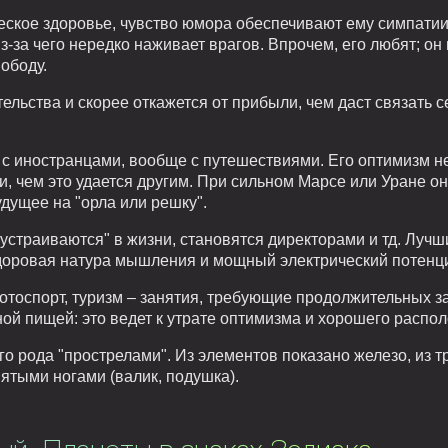
еское здоровье, чувство юмора обеспечивают ему симпатии 
за чего нередко наживает врагов. Впрочем, его любят; он
ободу.
тельства и скорее откажется от прибыли, чем даст связать 
, с иностранцами, вообще с путешествиями. Его оптимизм н
и, чем это удается другим. При сильном Марсе или Уране он
дущее на "орла или решку".
"устраиваются" в жизни, становятся директорами и тд. Луч
здоровая натура мышления и мощный электрический потенциа
отоспорт, туризм – занятия, требующие продолжительных за
ой пищей: это ведет к утрате оптимизма и хорошего распо
го рода "прострелами". Из элементов показано железо, из 
ятыми ногами (валик, подушка).