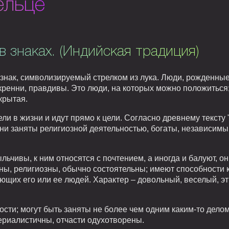
ельце
в знаках. (Индийская традиция)
 знак, символизируемый стрелком из лука. Люди, рожденны
кренни, правдивы. Это люди, на которых можно положиться;
крытая.
и в жизни и идут прямо к цели. Согласно древнему тексту 
ни заняты религиозной деятельностью, богаты, независимы,
ьчивы, к ним относятся с почтением, а иногда и балуют, 
ы, религиозны, обычно состоятельны; имеют способности к
ющих его или ее людей. Характер – довольный, веселый, 
сти; могут быть заняты не более чем одним каким-то делом
ериалистичны, отчасти одухотворены.