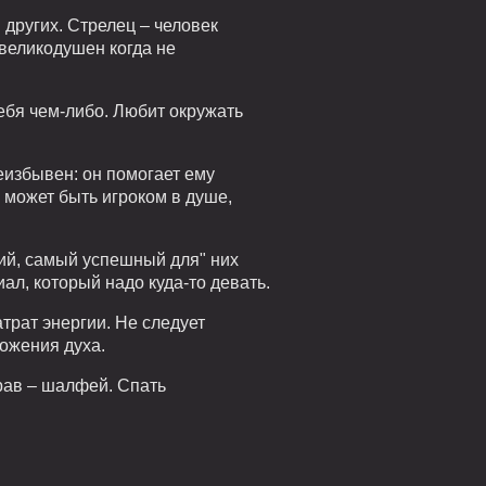
других. Стрелец – человек
 великодушен когда не
себя чем-либо. Любит окружать
еизбывен: он помогает ему
 может быть игроком в душе,
ший, самый успешный для" них
л, который надо куда-то девать.
трат энергии. Не следует
ложения духа.
трав – шалфей. Спать