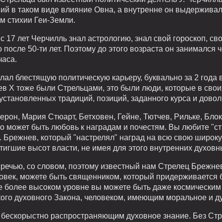
й в таком виде влияние Овна, а внутренне он выдерживал 
м стихии Геи-Земли.
 с 17 лет Черчилль знал астрологию, знал свой гороскоп, св
о после 50-ти лет. Поэтому до этого возраста он занимался ч
часа.
елал блестящую политическую карьеру, буквально за 2 года
Лев Х тоже были Стрельцами, это были люди, которые в свои
становленных традиций, позиций, заданного курса и довол
рон, Мария Стюарт, Бетховен, Гейне, Тютчев, Рильке, Блок
о может быть любовь к наградам и почестям. Вы любите "с
. Брежнев, который "настрелял" наград на всю свою широку
тигшие высот власти, не имея для этого внутренних духовн
речью, со словом, поэтому известный нам Стрелец Брежне
овек, можете быть священником, который придерживается 
ще более высоком уровне вы можете быть даже космически
ого духовного Закона, человеком, имеющим моральное и ду
 бескорыстно распространяющим духовное знание. Без Стр