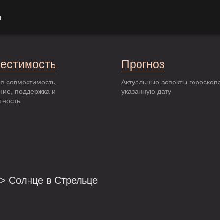
г
естимость
Прогноз
я совместимость,
Актуальные аспекты гороскоп
ние, поддержка и
указанную дату
тность
> Солнце в Стрельце