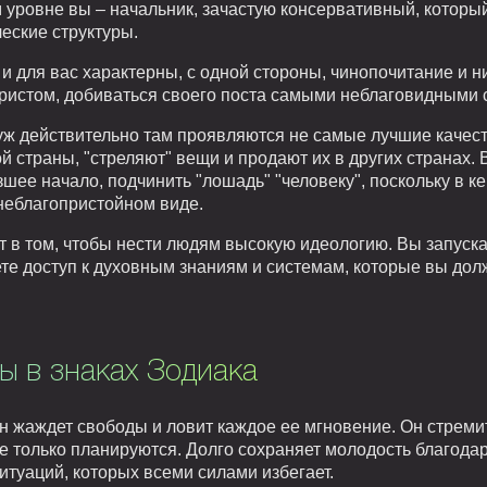
уровне вы – начальник, зачастую консервативный, который 
еские структуры.
и для вас характерны, с одной стороны, чинопочитание и ни
ристом, добиваться своего поста самыми неблаговидными 
уж действительно там проявляются не самые лучшие качеств
й страны, "стреляют" вещи и продают их в других странах.
зшее начало, подчинить "лошадь" "человеку", поскольку в к
неблагопристойном виде.
т в том, чтобы нести людям высокую идеологию. Вы запуска
ете доступ к духовным знаниям и системам, которые вы до
ы в знаках Зодиака
он жаждет свободы и ловит каждое ее мгновение. Он стремит
ще только планируются. Долго сохраняет молодость благодар
ситуаций, которых всеми силами избегает.