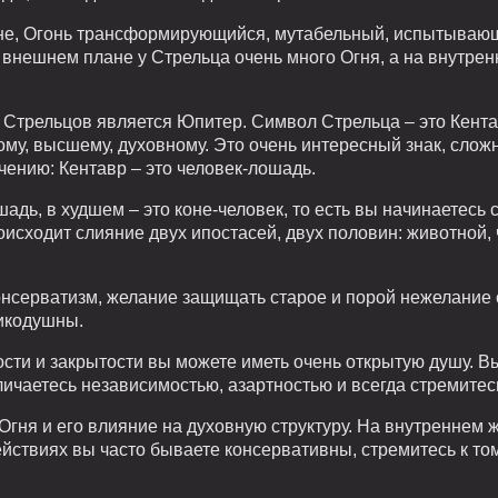
зоне, Огонь трансформирующийся, мутабельный, испытываю
внешнем плане у Стрельца очень много Огня, а на внутренн
трельцов является Юпитер. Символ Стрельца – это Кентавр
ому, высшему, духовному. Это очень интересный знак, сложн
чению: Кентавр – это человек-лошадь.
адь, в худшем – это коне-человек, то есть вы начинаетесь с
роисходит слияние двух ипостасей, двух половин: животной,
онсерватизм, желание защищать старое и порой нежелание 
ликодушны.
ости и закрытости вы можете иметь очень открытую душу. 
ичаетесь независимостью, азартностью и всегда стремитесь
Огня и его влияние на духовную структуру. На внутреннем 
ействиях вы часто бываете консервативны, стремитесь к том