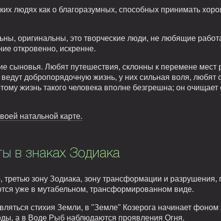
таких людях как о благоразумных, способных принимать хо
ьны, оригинальны, это творческие люди, не любящие работа
ие откровенно, искренне.
ие сыновья. Любят путешествия, склонны к перемене мест 
и ведут добропорядочную жизнь, у них сильная воля, любят 
ому жизнь такого человека вполне безгрешна; он очищает 
воей натальной карте.
ты в знаках Зодиака
третью зону Зодиака, зону трансформации и разрушения, г
тся уже в мутабельном, трансформированном виде.
вляться стихия Земли, в "Земле" Козерога начинает фоном з
ды, а в Воде Рыб наблюдаются проявления Огня.