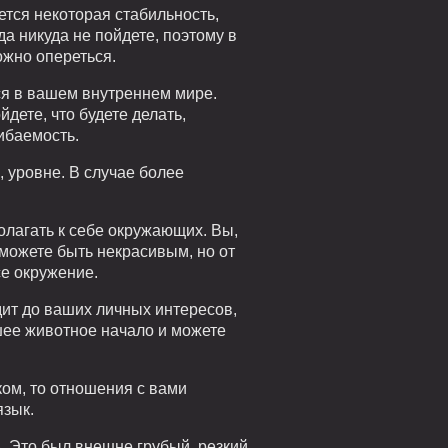
еется некоторая стабильность,
а никуда не пойдете, поэтому в
ожно опереться.
ся в вашем внутреннем мире.
дете, что будете делать,
ибаемость.
 уровне. В случае более
олагать к себе окружающих. Вы,
 можете быть некрасивым, но от
се окружение.
дит до ваших личных интересов,
зшее животное начало и можете
ком, то отношения с вами
язык.
. Это был внешне грубый, резкий