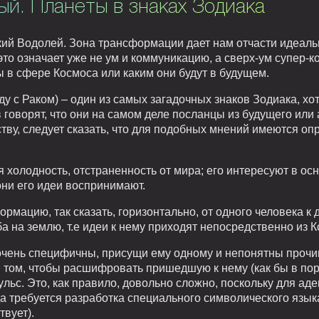
й. Планеты в знаках Зодиака
кий Водолей. Зона трансформации дает нам отчасти идеаль
это означает уже не ум и коммуникацию, а сверх-ум супер-к
ны в сфере Космоса или каким они будут в будущем.
 с Раком) – один из самых загадочных знаков Зодиака, хотя
в говорят, что они на самом деле посланцы из будущего или
ству, следует сказать, что для подобных мнений имеются о
холодность, отстраненность от мира; его интересуют в ос
они его идеи воспринимают.
мацию, так сказать, горизонтально, от одного человека к д
 на землю, т.е идеи к нему приходят непосредственно из К
очень специфичны, присущи ему одному и непонятны прочи
 том, чтобы расшифровать пришедшую к нему (как бы в пор
ьс. Это, как правило, довольно сложно, поскольку для ад
а требуется разработка специального символического язык
твует).