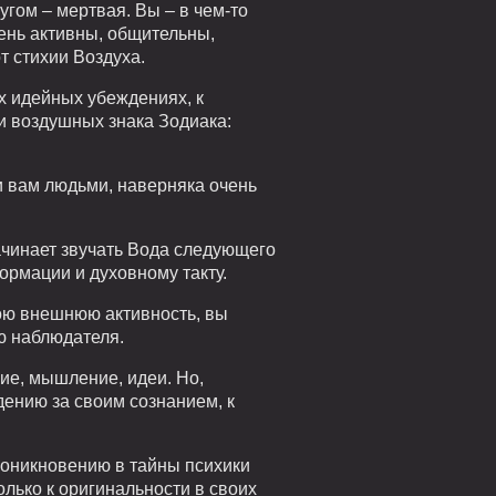
угом – мертвая. Вы – в чем-то
ень активны, общительны,
от стихии Воздуха.
х идейных убеждениях, к
ри воздушных знака Зодиака:
и вам людьми, наверняка очень
ачинает звучать Вода следующего
формации и духовному такту.
ою внешнюю активность, вы
ю наблюдателя.
ние, мышление, идеи. Но,
дению за своим сознанием, к
роникновению в тайны психики
олько к оригинальности в своих