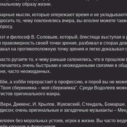
инальному образу жизни.
нарные мысли, которые опережают время и не укладываютс
бросить то, чему поклонялись вчера, вы вполне можете так
просу.
эт и философ В. Соловьев, который, блестяще выступая в 
 правомерность своей точки зрения, разбивал в спорах дов
тавал на противоположную точку зрения и легко доказывал 
асто ругаете то, к чему раньше склонялись, что в прошлом 
личаетесь очень быстрыми и неожиданными связями в обще
ни, часто неожиданных.
и, а хобби перерастает в профессию, и порой вы не можете
 "Твоя сберкнижка – моя сберкнижка". Среди Водолеев можн
тистов оригинального жанра.
ерн, Диккенс, И. Крылов, Жуковский, Стендаль, Бомарше,
дисон; очень оригинальные и загадочные музыканты – Менд
человек без моральных устоев, игрок в жизни. Вы часто вед
себя клоунов и фокусников.