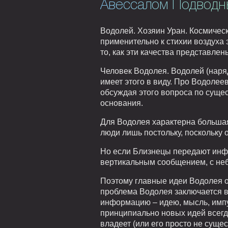
Авессалом Подводны
Водолей. Хозяин Уран. Космичес
применительно к стихии воздуха 
то, как эти качества представле
Человек Водолея. Водолей (наряду
имеет этого в виду. Про Водолее
обсуждая этого вопроса по суще
основания.
Для Водолея характерна большая 
люди лишь постольку, поскольку 
Но если Близнецы передают инфор
вертикальным сообщением, с неба
Поэтому главные идеи Водолея 
проблема Водолея заключается в
информацию – идею, мысль, импул
принципиально новых идей всегд
владеет (или его просто не сущес