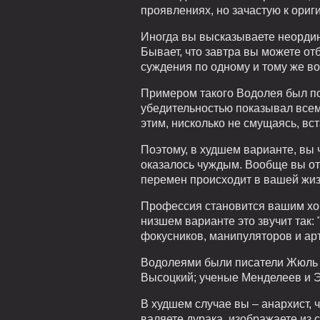
проявлениях, но зачастую к ориг
Иногда вы высказываете неорди
Бывает, что завтра вы можете от
суждения по одному и тому же во
Примером такого Водолея был по
убедительностью показывал всем
этим, нисколько не смущаясь, вс
Поэтому, в худшем варианте, вы ч
оказалось чуждым. Вообще вы от
перемен происходит в вашей жиз
Профессия становится вашим хобб
низшем варианте это звучит так:
фокусников, манипуляторов и ар
Водолеями были писатели Жюль В
Высоцкий; ученые Менделеев и Э
В худшем случае вы – анархист, 
валяете дурака, изображаете из 