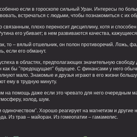
обенно если в гороскопе сильный Уран. Интересы по боль
вовать, встречаться с людьми, чтобы познакомиться с их о
о связанным, плохо переносит дисциплину, хотя и способен 
 Рутина его убивает; в нем развиваются качества, кажущи
ак, то – вялый отшельник, он полон противоречий. Ложь, фа
жь, если его обманут.
успеха в областях, предполагающих значительную свободу 
Он как бы "предощущает" будущее. С финансами у него обычн
олнуют мало. Знакомые и друзья играют в его жизни большую
т ему в трудную минуту.
и им на помощь даже если это чревато для него очередным
тмосферу, холод, шум.
и одиночеством". Хорошо реагирует на магнетизм и другие
да. Из трав – майоран. Из гомеопатии – гамамелис.