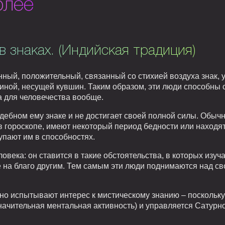
олее
в знаках. (Индийская традиция)
нный, положительный, связанный со стихией воздуха знак
ой, несущей кувшин. Таким образом, эти люди способны ст
а для человечества вообще.
дебном ему знаке и не достигает своей полной силы. Обычн
в гороскопе, имеют некоторый период бедности или находя
упают им в способностях.
овека: он ставится в такие обстоятельства, в которых изуч
е на благо другим. Тем самым эти люди поднимаются над с
чно испытывают интерес к мистическому знанию – поскольку
значительная ментальная активность) и управляется Сатурн