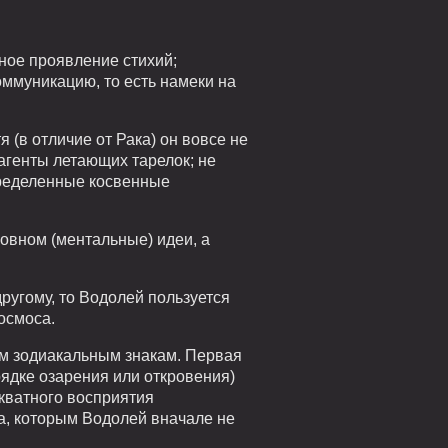
ное проявление стихий;
оммуникацию, то есть намеки на
 (в отличие от Рака) он вовсе не
 агенты летающих тарелок; не
пределенные косвенные
новном (ментальные) идеи, а
ругому, то Водолей пользуется
осмоса.
м зодиакальным знакам. Первая
ядке озарения или откровения)
екватного восприятия
а, которым Водолей вначале не