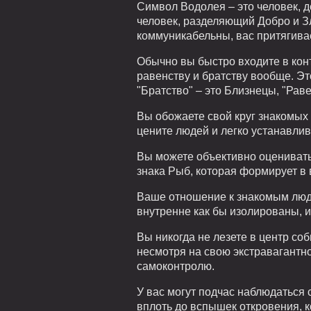
Символ Водолея – это человек, д
человек, разделяющий Добро и З
коммуникабельны, вас притягивает
Обычно вы быстро входите в конт
равенству и братству вообще. Эт
"Братство" – это Близнецы, "Рав
Вы обожаете свой круг знакомых 
цените людей и легко устанавли
Вы можете объективно оценивать
знака Рыб, которая формирует в 
Ваше отношение к знакомым людя
внутренне как бы изолированы, 
Вы никогда не лезете в центр со
несмотря на свою экстравагантно
самоконтролю.
У вас могут подчас наблюдаться
вплоть до вспышек откровения, к