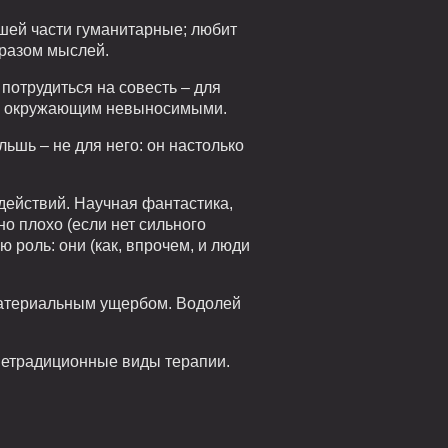
шей части гуманитарные; любит
бразом мыслей.
потрудиться на совесть – для
еся окружающим невыносимыми.
льшь – не для него: он настолько
действий. Научная фантастика,
о плохо (если нет сильного
 роль: они (как, впрочем, и люди
 материальным ущербом. Водолей
 нетрадиционные виды терапии.