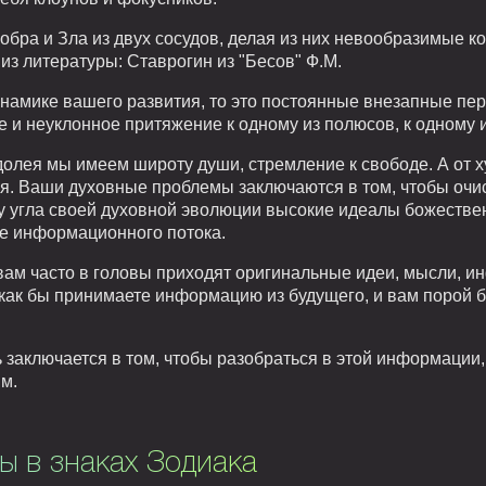
бра и Зла из двух сосудов, делая из них невообразимые ко
з литературы: Ставрогин из "Бесов" Ф.М.
динамике вашего развития, то это постоянные внезапные п
 и неуклонное притяжение к одному из полюсов, к одному 
олея мы имеем широту души, стремление к свободе. А от х
я. Ваши духовные проблемы заключаются в том, чтобы очис
ву угла своей духовной эволюции высокие идеалы божеств
де информационного потока.
вам часто в головы приходят оригинальные идеи, мысли, и
 как бы принимаете информацию из будущего, и вам порой б
 заключается в том, чтобы разобраться в этой информации,
м.
ы в знаках Зодиака