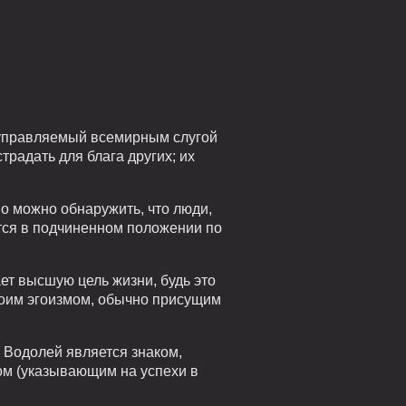
, управляемый всемирным слугой
радать для блага других; их
о можно обнаружить, что люди,
тся в подчиненном положении по
ает высшую цель жизни, будь это
воим эгоизмом, обычно присущим
 Водолей является знаком,
ом (указывающим на успехи в