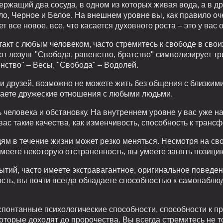
ержащий два сосуда, в одном из которых живая вода, а в др
ло, Черное и Белое. На внешнем уровне вы, как правило оч
 все новое, все, что касается духовного роста – это у вас 
акт с любым человеком, часто стремитесь к свободе в свои
от лозунг "Свобода, равенство, братство" символизирует т
енство" – Весы, "Свобода" – Водолей.
и друзей, возможно не можете жить без общения с близким
ваете дружеские отношения с любыми людьми.
 человека и обстановку. На внутреннем уровне у вас уже н
вас такие качества, как изменчивость, способность к транс
м в течение жизни может резко меняться. Несмотря на св
имеете некоторую отстраненность, вы умеете занять позици
бытий, часто имеете экстравагантное, оригинальное поведе
сть, вы почти всегда обладаете способностью к самонаблю
 спонтанные психологические способности, способности к п
оторые доходят до пророчества. Вы всегда стремитесь не т