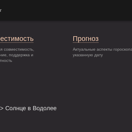
г
естимость
Прогноз
я совместимость,
Актуальные аспекты гороскоп
ние, поддержка и
указанную дату
тность
> Солнце в Водолее