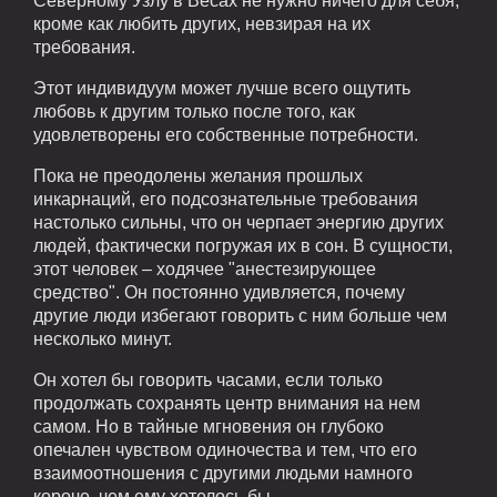
Северному Узлу в Весах не нужно ничего для себя,
кроме как любить других, невзирая на их
требования.
Этот индивидуум может лучше всего ощутить
любовь к другим только после того, как
удовлетворены его собственные потребности.
Пока не преодолены желания прошлых
инкарнаций, его подсознательные требования
настолько сильны, что он черпает энергию других
людей, фактически погружая их в сон. В сущности,
этот человек – ходячее "анестезирующее
средство". Он постоянно удивляется, почему
другие люди избегают говорить с ним больше чем
несколько минут.
Он хотел бы говорить часами, если только
продолжать сохранять центр внимания на нем
самом. Но в тайные мгновения он глубоко
опечален чувством одиночества и тем, что его
взаимоотношения с другими людьми намного
короче, чем ему хотелось бы.