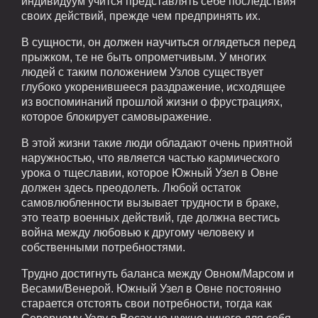
индивидуум учится представлять себе последствия
своих действий, прежде чем предпринять их.
В сущности, он должен научиться оглядеться перед
прыжком, т.е не быть опрометчивым. У многих
людей с таким положением Узлов существует
глубоко укоренившееся раздражение, исходящее
из воспоминаний прошлой жизни о фрустрациях,
которое блокирует самовыражение.
В этой жизни такие люди обладают очень приятной
наружностью, что является частью кармического
урока о тщеславии, которое Южный Узел в Овне
должен здесь преодолеть. Любой остаток
самовлюбленности вызывает трудности в браке,
это театр военных действий, где должна вестись
война между любовью к другому человеку и
собственными потребностями.
Трудно достигнуть баланса между Овном/Марсом и
Весами/Венерой. Южный Узел в Овне постоянно
старается отстоять свои потребности, тогда как