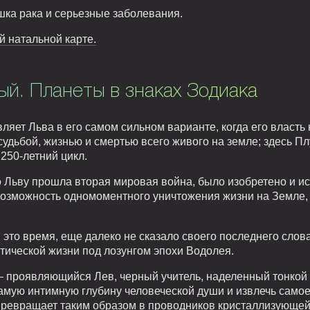
ка рака и серьезные заболевания.
й натальной карте.
й. Планеты в знаках Зодиака
ляет Льва в его самом сильном варианте, когда его власт
удьбой, жизнью и смертью всего живого на земле; здесь Пл
250-летний цикл.
о Льву прошла вторая мировая война, было изобретено и и
 возможность одномоментного уничтожения жизни на Земле,
это время, еще далеко не сказало своего последнего слов
ической жизни под лозунгом эпохи Водолея.
 – проявляющийся Лев, черный учитель, наделенный тонко
амую интимную глубину человеческой души и извлечь самое т
 превращает таким образом в проводников кристаллизующе