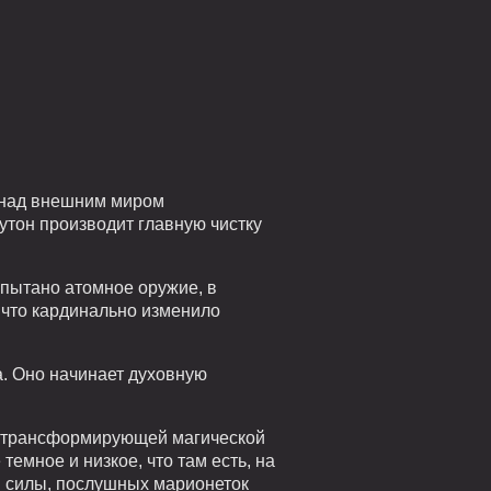
ь над внешним миром
утон производит главную чистку
спытано атомное оружие, в
 что кардинально изменило
а. Оно начинает духовную
й трансформирующей магической
емное и низкое, что там есть, на
й силы, послушных марионеток