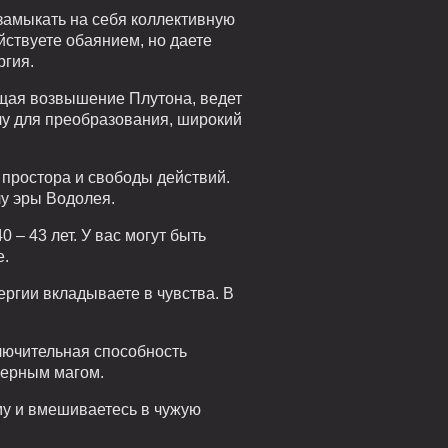
 замыкать на себя коллективную
ействуете обаянием, но даете
ргия.
ющая возвышение Плутона, ведет
лу для преобразования, широкий
 простора и свободы действий.
у эры Водолея.
 – 43 лет. У вас могут быть
е.
ергии вкладываете в чувства. В
ключительная способность
черным магом.
му и вмешиваетесь в чужую