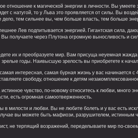
ое отношение к магической энергии в личности. Вы умеете
дет с натугой, то у Льва это проявляется от силы. Вы возд
 дело, тем сильнее вы, чем больше власть, тем больше эне
спешнее Лев подпитывается энергией. Гигантская сила, да
и. Вы получаете через Плутона огромную выносливость и си
едете их и преобразуете мир. Вам присуща неуемная жажда
 зрелые годы. Наивысшую зрелость вы приобретете к начал
самая интересная, самая бурная жизнь у вас начинается с 40
ставляете свободу, отношение к детям незакомплексованно
истинное чувство, по-новому относитесь к любви, много эн
асти, есть огромная самоотверженность.
 в милости и любви. Вы не любите болеть и у вас есть ис
случае вы можете быть мафиози, разрушителем, истинным 
ист, не терпящий возражений, переделываете мир по-свое