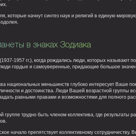
их.
я, которые начнут синтез наук и религий в единую мирову
Водолея.
анеты в знаках Зодиака
(1937-1957 гг.), когда рождались люди, которых называют п
– люди гордые и самоуверенные, придающие большое знач
ава национальных меньшинств глубоко интересует Ваше пок
личности и достоинства. Люди Вашей возрастной группы все
адать равными правами и возможностями для полного рас
й группе трудно быть членом коллектива, где результаты р
ов.
ское начало препятствует коллективному сотрудничеству. В