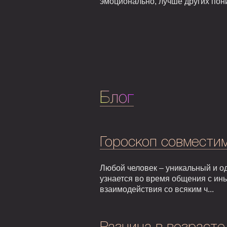
эмоционально, лучше других пони
Блог
Гороскоп совмести
Любой человек – уникальный и од
узнается во время общения с ин
взаимодействия со всяким ч...