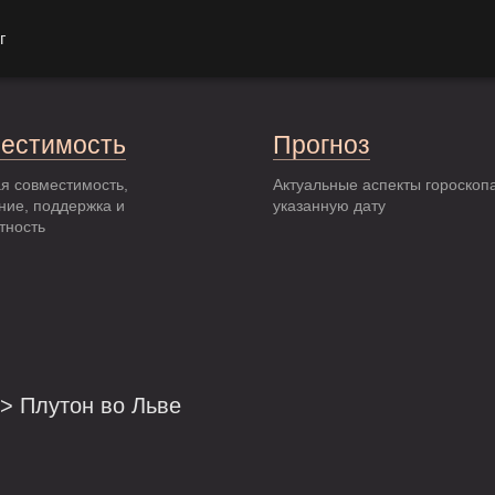
г
естимость
Прогноз
я совместимость,
Актуальные аспекты гороскоп
ние, поддержка и
указанную дату
тность
> Плутон во Льве