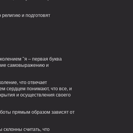
ю религию и подготовят
околением "я – первая буква
ение самовыражению и
оление, что отвечает
м сердцем понимают, что все, и
крытия и осуществления своего
аботы прямым образом зависят от
ы склонны считать, что