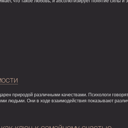
мает, что такое любовь, и абсолютизирует понятие силы и э
мости
арен природой различными качествами. Психологи говорят,
ыми людьми. Они в ходе взаимодействия показывают разли