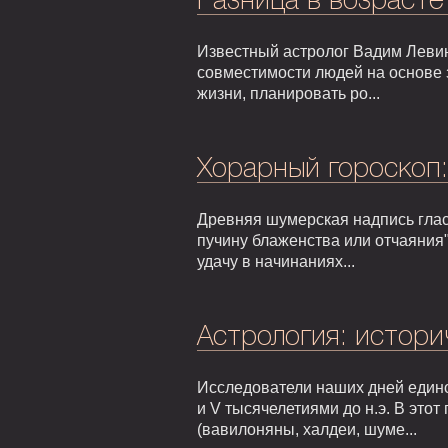
Разница в возрасте
Известный астролог Вадим Левин
совместимости людей на основе 
жизни, планировать ро...
Хорарный гороскоп
Древняя шумерская надпись гласи
пучину блаженства или отчаяния"
удачу в начинаниях...
Астрология: истори
Исследователи наших дней едино
и V тысячелетиями до н.э. В это
(вавилоняны, халдеи, шуме...