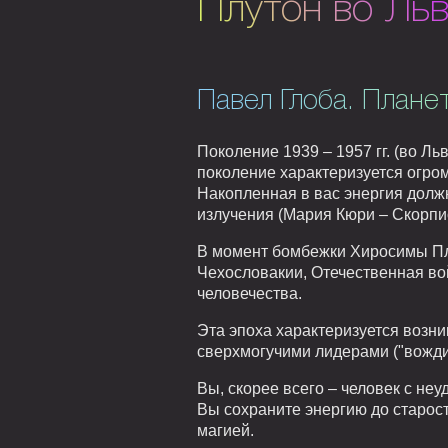
Плутон во Ль
Павел Глоба. Плане
Поколение 1939 – 1957 гг. (во Ль
поколение характеризуется огро
Накопленная в вас энергия долж
излучения (Мария Кюри – Скорпи
В момент бомбежки Хиросимы Плу
Чехословакии, Отечественная во
человечества.
Эта эпоха характеризуется возн
сверхмогучими лидерами ("вожди 
Вы, скорее всего – человек с не
Вы сохраните энергию до старос
магией.