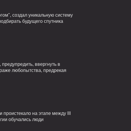
гом", создал уникальную систему
подбирать будущего спутника
 предупредить, ввергнуть в
страже любопытства, предрекая
проистекало на этапе между III
огии обучались люди