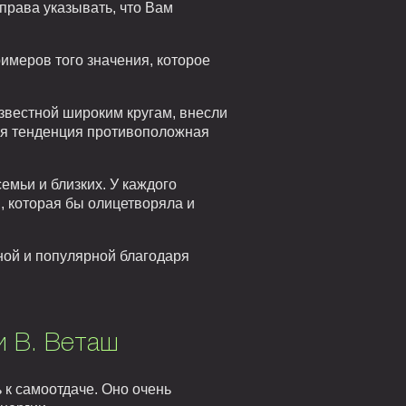
 права указывать, что Вам
римеров того значения, которое
звестной широким кругам, внесли
тся тенденция противоположная
емьи и близких. У каждого
, которая бы олицетворяла и
тной и популярной благодаря
и В. Веташ
 к самоотдаче. Оно очень