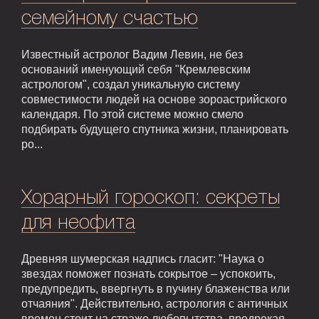
семейному счастью
Известный астролог Вадим Левин, не без
оснований именующий себя "Кремлевским
астрологом", создал уникальную систему
совместимости людей на основе зороастрийского
календаря. По этой системе можно смело
подбирать будущего спутника жизни, планировать
ро...
Хорарный гороскоп: секреты
для неофита
Древняя шумерская надпись гласит: "Наука о
звездах поможет познать сокрытое – успокоить,
предупредить, ввергнуть в пучину блаженства или
отчаяния". Действительно, астрология с античных
времен стоит на страже любопытства, предрекая