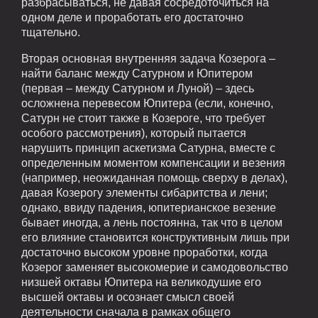
разбрасываться, не давая сосредоточиться на
одном деле и проработать его достаточно
тщательно.
Вторая основная внутренняя задача Козерога –
найти баланс между Сатурном и Юпитером
(первая – между Сатурном и Луной) – здесь
осложнена перевесом Юпитера (если, конечно,
Сатурн не стоит также в Козероге, что требует
особого рассмотрения), который пытается
нарушить принцип аскетизма Сатурна, вместе с
определенным моментом компенсации и везения
(например, неожиданная помощь сверху в делах),
давая Козерогу элементы сибаритства и лени;
однако, ввиду падения, юпитерианское везение
бывает иногда, а лень постоянна, так что в целом
его влияние становится конструктивным лишь при
достаточно высоком уровне проработки, когда
Козерог заменяет высокомерие и самодовольство
низшей октавы Юпитера на великодушие его
высшей октавы и осознает смысл своей
деятельности сначала в рамках общего