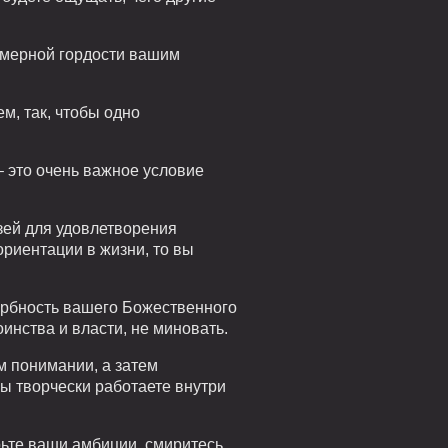
змерной гордости вашим
м, так, чтобы одно
 это очень важное условие
зей для удовлетворения
ориентации в жизни, то вы
ербность вашего Божественного
инства и власти, не миновать.
м понимании, а затем
вы творчески работаете внутри
рьте ваши амбиции, смиритесь.