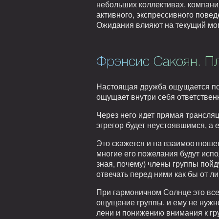
небольших коллективах, компани
активного, экспрессивного пове
Ожидания влияют на текущий мо
Фрэнсис Сакоян. П
Настоящая дружба ощущается по 
ощущает внутри себя ответственн
Через него идет прямая трансляц
эгрегор будет неустоявшимся, а 
Это скажется и на взаимоотношен
многие его пожелания будут испо
зная, почему) члены группы пойд
отвечать перед ними как бы от ли
При гармоничном Солнце это вс
ощущение группы, и ему не нужно
лени и понижению внимания к гр