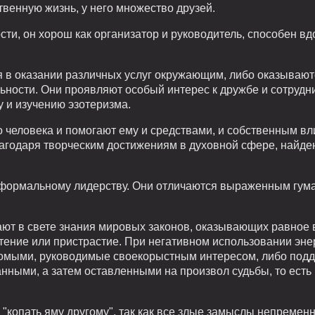
венную жизнь, у него множество друзей.
сти, он хорош как организатор и руководитель, способен вд
я в оказании различных услуг окружающим, либо оказываю
ьности. Они проявляют особый интерес к дружбе и сотрудни
 и изучению эзотеризма.
 человека и помогают ему и средствами, и собственным вл
агодаря творческим достижениям в духовной сфере, найде
еформальному лидерству. Они отличаются выраженным гум
ют в свете знания мировых законов, оказывающих равное 
тение или пристрастие. При негативном использовании эне
комыми, руководимые своекорыстным интересом, либо под
нными, а затем оставленными на произвол судьбы, то ест
 "копать яму другому", так как все злые замыслы непремен