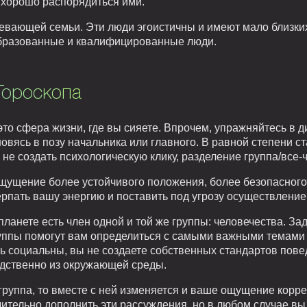
 хорошо распорядиться ими.
певающей семьи. Эти люди эгоистичны и имеют мало близких
образованные и квалифицированные люди.
Гороскопа
 это сфера жизни, где вы сияете. Впрочем, упражняйтесь в 
новясь в позу начальника или главного. В равной степени с
не создать психологическую клику, разделение группа/все-ч
щущение более устойчивого положения, более безопасного 
ерпать вашу энергию и поставить под угрозу осуществлени
ланете есть член одной и той же группы: человечества. Зад
руппы помогут вам определиться с самыми важными темами 
 социальны, вы не создаете собственных стандартов пове
дственно из окружающей среды.
группа, то вместе с ней изменяется и ваше ощущение корре
чительно дополнить эти рассуждения, но в любом случае вы