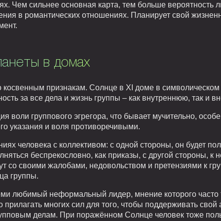
ях. Чем сильнее основная карта, тем больше вероятность л
дения в романтических отношениях. Планирует свой жизнен
мент.
ланеты в домах
косвенным признакам. Солнце в XI доме в символическом 
ость за все дела и жизнь группы – как внутреннюю, так и 
ия воли группового эгрегора, что бывает мучительно, особ
его указания и воля противоречивыми.
иях человека с коллективом: с одной стороны, он будет п
лняться беспрекословно, как приказы, с другой стороны, к 
ут со своими жалобами, недовольством и претензиями к груп
ца группы.
еми любимый неформальный лидер, мнение которого часто
 прилагать многих сил для того, чтобы поддерживать свой а
упповым делам. При поражённом Солнце человек тоже поль