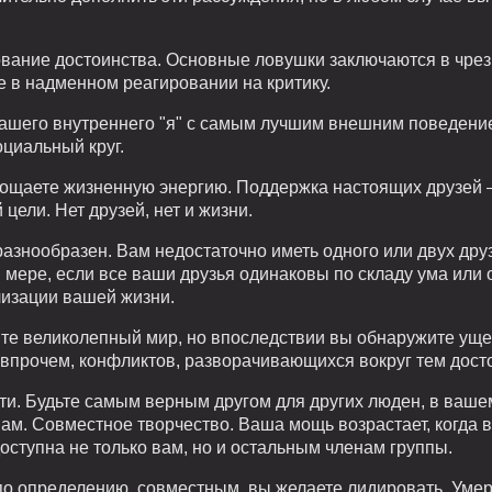
рование достоинства. Основные ловушки заключаются в чре
е в надменном реагировании на критику.
вашего внутреннего "я" с самым лучшим внешним поведение
циальный круг.
ощаете жизненную энергию. Поддержка настоящих друзей –
ели. Нет друзей, нет и жизни.
разнообразен. Вам недостаточно иметь одного или двух дру
й мере, если все ваши друзья одинаковы по складу ума или 
лизации вашей жизни.
оите великолепный мир, но впоследствии вы обнаружите ущ
 впрочем, конфликтов, разворачивающихся вокруг тем досто
ти. Будьте самым верным другом для других люден, в ваше
 вам. Совместное творчество. Ваша мощь возрастает, когда 
доступна не только вам, но и остальным членам группы.
 по определению, совместным, вы желаете лидировать. Уме