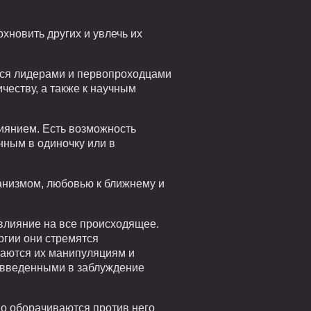
охновить других и увлечь их
тся лидерами и первопроходцами
честву, а также к научным
иянием. Есть возможность
нным в одиночку или в
анизмом, любовью к ближнему и
влияние на все происходящее.
ргии они стремятся
даются их манипуляциям и
ь введенными в заблуждение
но оборачиваются против него