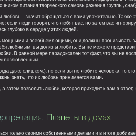
очником питания творческого самовыражения группы, снабд
 любовь – значит обращаться с вами уважительно. Также эт
; если люди говорят, что любят вас, но затем вас игнориру
ь глубоко в сердце у этих людей.
ь мощными и всеобъемлющими, они должны пронизывать в
ебя любимым, вы должны любить. Вы не можете представить 
юбви. В равной мере парадоксален тот факт, что вы не во
им возлюбленным.
огда даже слишком.), но если вы не любите человека, то ег
олжны знать, что их любовь принимается вами.
 а затем позволить любви, которая приходит к вам в ответ
ерпретация. Планеты в домах
ься только своими собственными делами и в итоге добиваетс