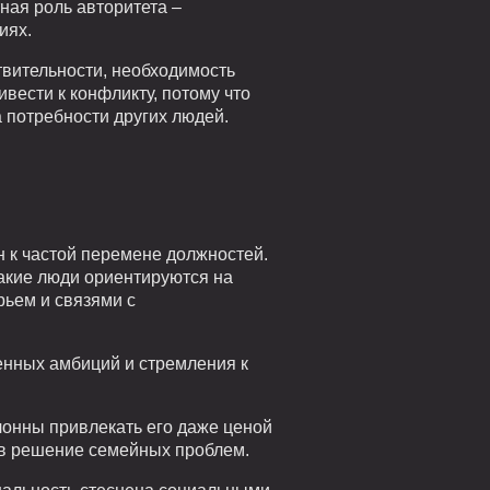
ная роль авторитета –
иях.
твительности, необходимость
вести к конфликту, потому что
а потребности других людей.
н к частой перемене должностей.
акие люди ориентируются на
рьем и связями с
енных амбиций и стремления к
лонны привлекать его даже ценой
 в решение семейных проблем.