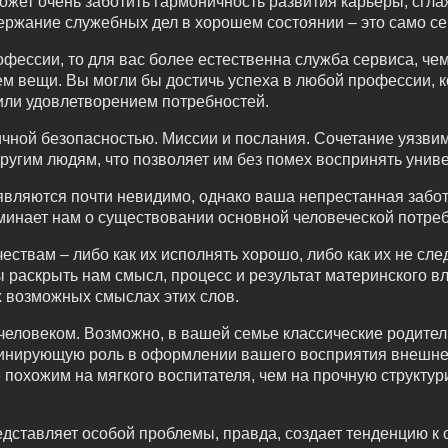
ожет очень заботить гармоничность развития карьеры, сгл
держание служебных дел в хорошем состоянии – это само с
фессии, то для вас более естественна служба сервиса, че
м вещи. Вы могли бы достичь успеха в любой профессии, к
или удовлетворением потребностей.
чной безопасностью. Миссии и послания. Сочетание уязви
ругим людям, что позволяет им без помех воспринять унив
вляются почти невидимо, однако ваша непрестанная забота
минает нам о существовании основной человеческой потреб
ествам – либо как их исполнять хорошо, либо как их не сле
ы раскрыть нам смысл, процесс и результат материнского в
х возможных смыслах этих слов.
 человеком. Возможно, в вашей семье классические родите
минирующую роль в оформлении вашего восприятия внешне
похожим на мягкого воспитателя, чем на прочную структур
едставляет особой проблемы, правда, создает тенденцию 