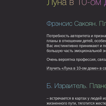
Луна в 10-ом
Фрэнсис Сакоян. П
Потребность авторитета и призн
планы в отношении детей, особен
Вас инстинктивно принимают и п
большую часть эмоциональной эн
Очень вероятна профессия, связа
Изучить «Луна в 10-ом доме» в с
Б. Израитель. План
– встречается в картах у людей 
жизненного пути, тяготится жест