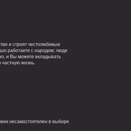
стве и строят честолюбивые
ошо работаете с народом; люди
но, и Вы можете вкладывать
 частную жизнь.
ловек несамостоятелен в выборе