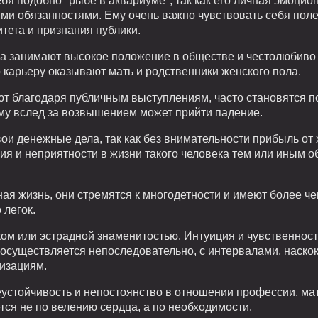
ебя подобно "рыбе в аквариуме", так как его личная эмоци
и обязанностями. Ему очень важно чувствовать себя пол
тета и признания публики.
ка занимают высокое положение в обществе и честолюбиво
 карьеру оказывают мать и родственники женского пола.
т благодаря публичным выступлениям, часто становятся 
му вслед за возвышением может прийти падение.
вои денежные дела, так как без внимательности прибыль от
ия и неприятности в жизни такого человека тем или иным 
ная жизнь, они стремятся к многодетности и имеют более 
 легок.
ом или эстрадной знаменитостью. Интуиция и чувственност
осуществляется непоследовательно, с интервалами, наско
изациям.
устойчивость и непостоянство в отношении профессии, мат
ся не по велению сердца, а по необходимости.