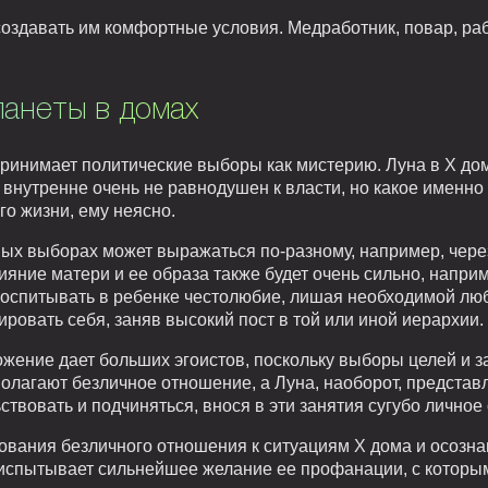
создавать им комфортные условия. Медработник, повар, ра
ланеты в домах
ринимает политические выборы как мистерию. Луна в X дом
внутренне очень не равнодушен к власти, но какое именно 
го жизни, ему неясно.
ных выборах может выражаться по-разному, например, через
ияние матери и ее образа также будет очень сильно, напри
 воспитывать в ребенке честолюбие, лишая необходимой люб
ровать себя, заняв высокий пост в той или иной иерархии.
ожение дает больших эгоистов, поскольку выборы целей и 
лагают безличное отношение, а Луна, наоборот, представл
ствовать и подчиняться, внося в эти занятия сугубо лично
ования безличного отношения к ситуациям X дома и осознан
 испытывает сильнейшее желание ее профанации, с которым