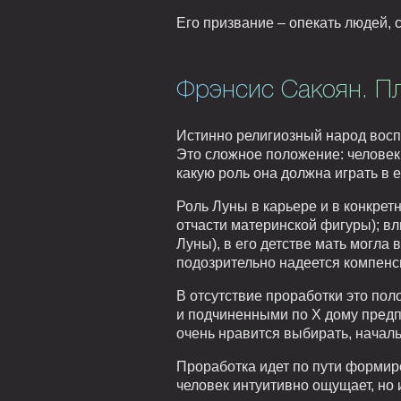
Его призвание – опекать людей, 
Фрэнсис Сакоян. П
Истинно религиозный народ восп
Это сложное положение: человек 
какую роль она должна играть в е
Роль Луны в карьере и в конкрет
отчасти материнской фигуры); вл
Луны), в его детстве мать могла
подозрительно надеется компенси
В отсутствие проработки это пол
и подчиненными по X дому предпо
очень нравится выбирать, началь
Проработка идет по пути формир
человек интуитивно ощущает, но