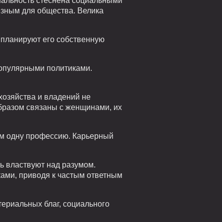
ональность стеснена социальными
езным для общества. Велика
 планируют его собственную
популярными политиками.
 хозяйства и владений не
образом связаны с женщинами, их
чем одну профессию. Карьерный
ь властвуют над разумом.
ками, приводя к частым ответным
ериальных благ, социального