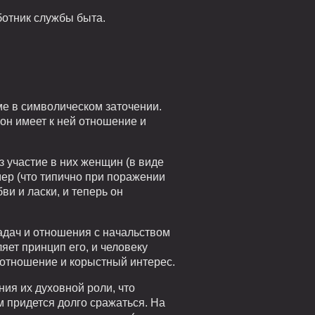
ботник службы быта.
е в символическом заточении.
он имеет к ней отношение и
 участие в них женщин (в виде
мер (что типично при поражении
ви и ласки, и теперь он
задач и отношения с начальством
яет принцип его, и человеку
е отношение и корыстный интерес.
ия их духовной роли, что
 придется долго сражаться. На