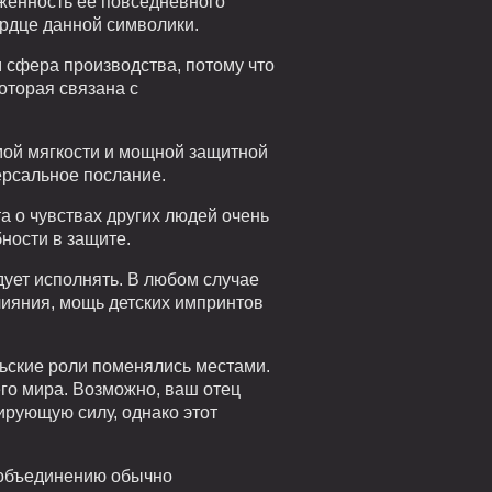
аженность ее повседневного
ердце данной символики.
м сфера производства, потому что
оторая связана с
мой мягкости и мощной защитной
ерсальное послание.
 о чувствах других людей очень
ности в защите.
дует исполнять. В любом случае
лияния, мощь детских импринтов
льские роли поменялись местами.
го мира. Возможно, ваш отец
ирующую силу, однако этот
к объединению обычно