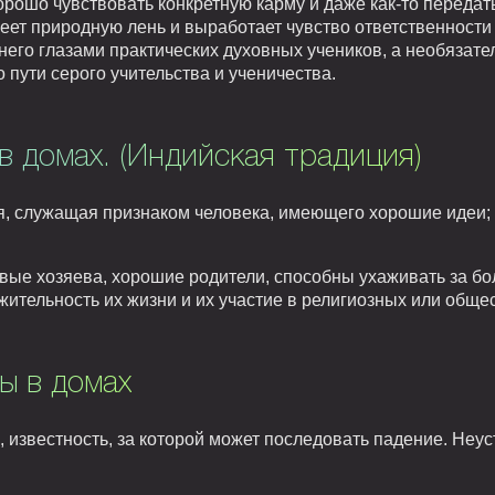
орошо чувствовать конкретную карму и даже как-то передат
леет природную лень и выработает чувство ответственности
него глазами практических духовных учеников, а необязате
 пути серого учительства и ученичества.
в домах. (Индийская традиция)
я, служащая признаком человека, имеющего хорошие идеи; 
вые хозяева, хорошие родители, способны ухаживать за бо
ительность их жизни и их участие в религиозных или обще
ты в домах
 известность, за которой может последовать падение. Неус