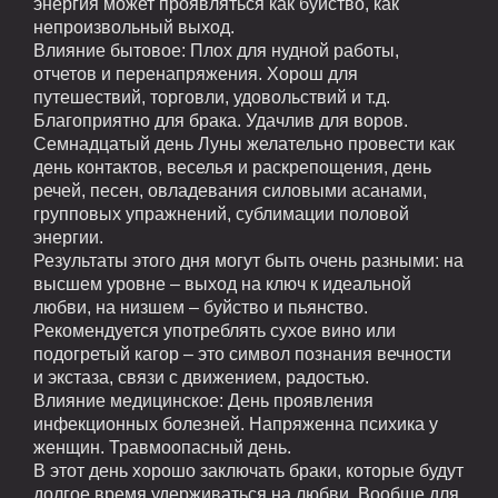
энергия может проявляться как буйство, как
непроизвольный выход.
Влияние бытовое:
Плох для нудной работы,
отчетов и перенапряжения. Хорош для
путешествий, торговли, удовольствий и т.д.
Благоприятно для брака. Удачлив для воров.
Семнадцатый день Луны желательно провести как
день контактов, веселья и раскрепощения, день
речей, песен, овладевания силовыми асанами,
групповых упражнений, сублимации половой
энергии.
Результаты этого дня могут быть очень разными:
на
высшем уровне – выход на ключ к идеальной
любви, на низшем – буйство и пьянство.
Рекомендуется употреблять сухое вино или
подогретый кагор – это символ познания вечности
и экстаза, связи с движением, радостью.
Влияние медицинское:
День проявления
инфекционных болезней. Напряженна психика у
женщин. Травмоопасный день.
В этот день хорошо заключать браки, которые будут
долгое время удерживаться на любви. Вообще для