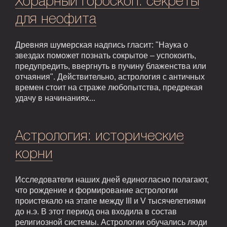
Хорарный гороскоп: секреты
для неофита
Древняя шумерская надпись гласит: "Наука о
звездах поможет познать сокрытое – успокоить,
предупредить, ввергнуть в пучину блаженства или
отчаяния". Действительно, астрология с античных
времен стоит на страже любопытства, предрекая
удачу в начинаниях...
Астрология: исторические
корни
Исследователи наших дней единогласно полагают,
что рождение и формирование астрологии
проистекало на этапе между III и V тысячелетиями
до н.э. В этот период она входила в состав
религиозной системы. Астрологии обучались люди