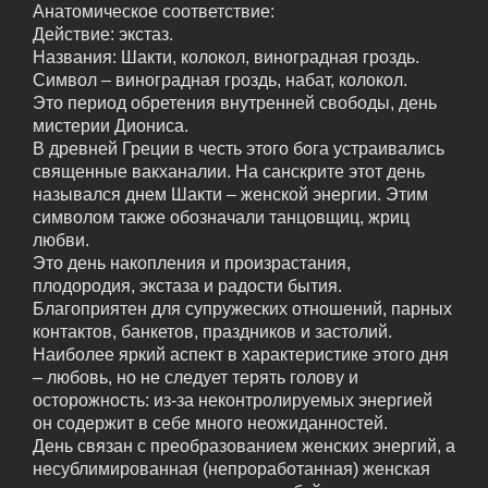
Анатомическое соответствие:
Действие:
экстаз.
Названия:
Шакти, колокол, виноградная гроздь.
Символ – виноградная гроздь, набат, колокол.
Это период обретения внутренней свободы, день
мистерии Диониса.
В древней Греции в честь этого бога устраивались
священные вакханалии. На санскрите этот день
назывался днем Шакти – женской энергии. Этим
символом также обозначали танцовщиц, жриц
любви.
Это день накопления и произрастания,
плодородия, экстаза и радости бытия.
Благоприятен для супружеских отношений, парных
контактов, банкетов, праздников и застолий.
Наиболее яркий аспект в характеристике этого дня
– любовь, но не следует терять голову и
осторожность: из-за неконтролируемых энергией
он содержит в себе много неожиданностей.
День связан с преобразованием женских энергий, а
несублимированная (непроработанная) женская