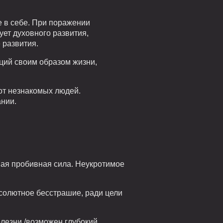
 в себе. При поражении
ует духовного развития,
 развития.
аций своим образом жизни,
от незнакомых людей.
ании.
шая пробивная сила. Неукротимое
бсолютное бесстрашие, ради цели
олезни /возможен глубокий