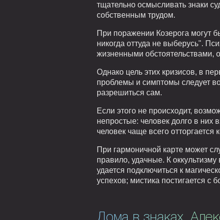
тщательно осмысливать знаки су
собственным трудом.
При поражении Козерога могут бы
никогда оттуда не выберусь". Пс
жизненными обстоятельствами, о
Однако цель этих кризисов, в пе
проблемы и симптомы следует во
разрешиться сам.
Если этого не происходит, возм
непростые: человек долго в них 
человек чаще всего отторгается 
При гармоничной карте может слу
правило, удачные. К оккультизм
удается подключиться к магическ
успехов; мистика постигается с 
Дома в знаках. Але