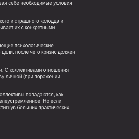
авая себе необходимые условия
кого и страшного колодца и
зывает их с конкретными
кающие психологические
цели, после чего кризис должен
ти. С коллективами отношения
ову личной (при поражении
коллективы попадаются, как
целеустремленное. Но если
остигнув больших практических