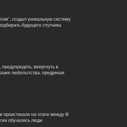
гом", создал уникальную систему
подбирать будущего спутника
 предупредить, ввергнуть в
страже любопытства, предрекая
проистекало на этапе между III
огии обучались люди