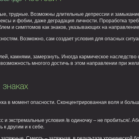
ые, трудные. Возможны длительные депрессии и замыкание
ексы и фобии, даже деградация личности. Проработка треб
блем и симптомов как знаков, указывающих на направление
сностям. Возможно, сам создает условия для опасных ситу
ей, камнями, замерзнуть. Иногда кармическое наследство 
 возможность многого достичь в этом направлении при жел
 знаках
жка в момент опасности. Сконцентрированная воля и боль
 и экстремальные условия /в одиночку – не пробиться/. А
 к другим и к себе.
затяжные. Смерть – затяжная, в результате хронической б