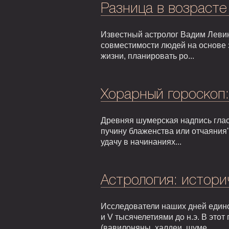
Разница в возрасте
Известный астролог Вадим Левин
совместимости людей на основе 
жизни, планировать ро...
Хорарный гороскоп
Древняя шумерская надпись гласи
пучину блаженства или отчаяния"
удачу в начинаниях...
Астрология: истори
Исследователи наших дней едино
и V тысячелетиями до н.э. В это
(вавилоняны, халдеи, шуме...