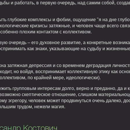
дьбы и работать, в первую очередь, над самим собой, созд
ть глубокие комплексы и фобии, ощущение "я на дне глубо
ихологические кризисы затяжные, и человек чаще всего свя
собенно плохим контактом с коллективом.
рвую очередь – его духовное развитие, а конкретные возни
спринимать как знаки, указывающие на судьбу и жизненные 
ожна затяжная депрессия и со временем деградация личнос
входит, но войдя, воспринимает коллективную этику как осн
коллективом, по крайней мере, идеологически).
жить групповым интересам долго, верно и преданно, да и 
у возможно скептическое отношение, слишком материально
ому эгрегору, человек может продвинуться очень далеко, д
большим трудом, нежели магия.
ксандр Костович