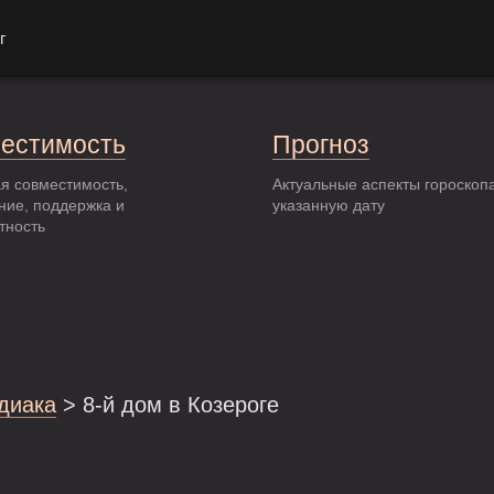
г
естимость
Прогноз
я совместимость,
Актуальные аспекты гороскоп
ние, поддержка и
указанную дату
тность
одиака
> 8-й дом в Козероге