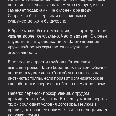
нет привычки делать комплименты супруге, их он
заменяет подарками. Не склонен к разводу.
Старается быть верным и постоянным в
супружестве, хотя бы духовно.
В браке может быть несчастлив, т.к. партнер его не
удовлетворяет сексуально. Часто вдовеет. Склонен
к чувственным удовольствиям. За его внешней
дружелюбностью скрывается сексуальная
агрессивность.
В поведении прост и грубоват. Отношения
выясняет редко. Часто берет верх глоткой. Обычно
не лезет в чужие дела. Способен вознестись на
инстинктах толпы, если проявит организаторские
способности и энергию, особенно в смутное время.
Нелегко переносит оскорбления, с трудом
примиряется с обидчиком. Его слову можно верить,
т.к. он соблюдает условия договора. Не любит
иронии, т.к. плохо ее понимает. Умело подстраивает
ловушки другим.