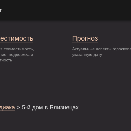
г
естимость
Прогноз
я совместимость,
Актуальные аспекты гороскоп
ние, поддержка и
указанную дату
тность
одиака
> 5-й дом в Близнецах