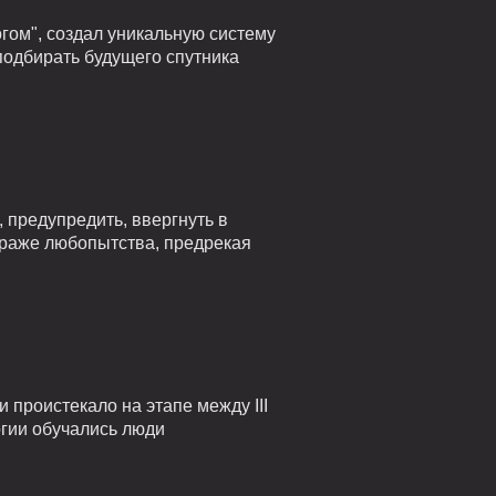
гом", создал уникальную систему
подбирать будущего спутника
 предупредить, ввергнуть в
страже любопытства, предрекая
проистекало на этапе между III
огии обучались люди