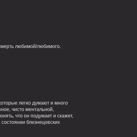
смерть любимой/любимого.
оторые легко думают и много
вное, чисто ментальной,
нять, что он подумает и скажет,
м состоянии близнецовских