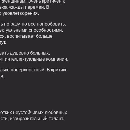
т женщинам. Очень критичен к
з-за жажды перемен. В
о удовлетворения.
 по разу, но все попробовать.
лектуальными способностями,
тся, воспитывает больше
ут.
ивать душевно больных,
ит интеллектуальные компании.
олько поверхностный. В критике
я.
оротких неустойчивых любовных
сти, изобразительный талант.