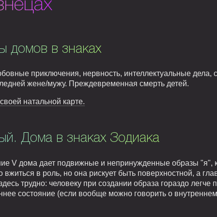
знецах
ы домов в знаках
бовные приключения, нервность, интеллектуальные дела, 
следней жене/мужу. Преждевременная смерть детей.
 своей натальной карте.
й. Дома в знаках Зодиака
ие V дома дает подвижные и непринужденные образы "я", к
 вжиться в роль, но она рискует быть поверхностной, а гла
есь трудно: человеку при создании образа гораздо легче по
еннее состояние (если вообще можно говорить о внутренне