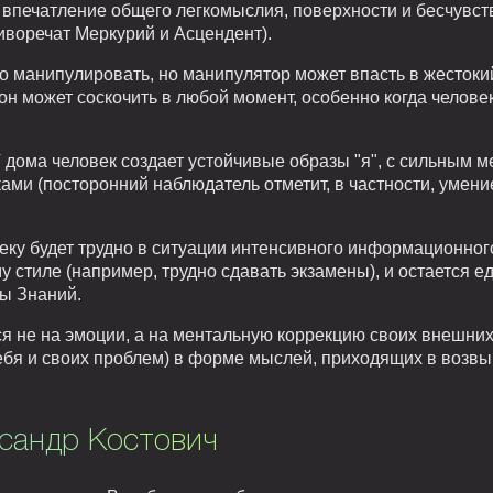
и впечатление общего легкомыслия, поверхности и бесчувс
иворечат Меркурий и Асцендент).
ко манипулировать, но манипулятор может впасть в жесток
 он может соскочить в любой момент, особенно когда челове
 дома человек создает устойчивые образы "я", с сильным
ами (посторонний наблюдатель отметит, в частности, умен
еку будет трудно в ситуации интенсивного информационног
 стиле (например, трудно сдавать экзамены), и остается е
ы Знаний.
я не на эмоции, а на ментальную коррекцию своих внешних
бя и своих проблем) в форме мыслей, приходящих в возвы
ксандр Костович