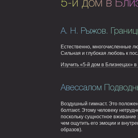
5-й дом в Бли
А. Н. Рыжов. Границ
Естественно, многочисленные лю
Сильная и глубокая любовь к по
Изучить «5-й дом в Близнецах» в
Авессалом Подводны
Воздушный гимнаст. Это положен
болтают. Этому человеку нетрудно
поскольку сущностное вживание зд
чем ощутить его эмоции и внутр
образов).