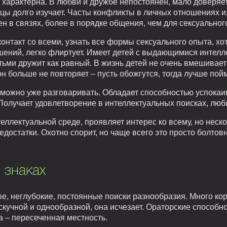
 характерна. В любви и дружбе непостоянен, мало доверяе
цы долго изучает. Часты конфликты в личных отношениях и
 в связях, более в порядке общения, чем для сексуальног
онтакт со всеми, узнать все формы сексуального опыта, хоть
ений, легко флиртует. Имеет детей с выдающимися интел
етьми дружит как равный. В жизнь детей не очень вмешивае
он больше не повторяет – пусть обожгутся, тогда лучше пойм
и можно уже разговаривать. Обладает способностью успока
 Получает удовлетворение в интеллектуальных поисках, люб
теллектуальной среде, проявляет интерес ко всему, но неск
достатки. Охотно спорит, но чаще всего это просто болтовн
 знаках
е, неглубокие, постоянные поиски разнообразия. Много к
скучной и однообразной, она исчезает. Ораторские способно
а – пересеченная местность.