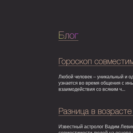
Блог
Гороскоп совмести
Любой человек – уникальный и од
узнается во время общения с ин
взаимодействия со всяким ч...
Разница в возрасте
Известный астролог Вадим Левин
совместимости людей на основе 