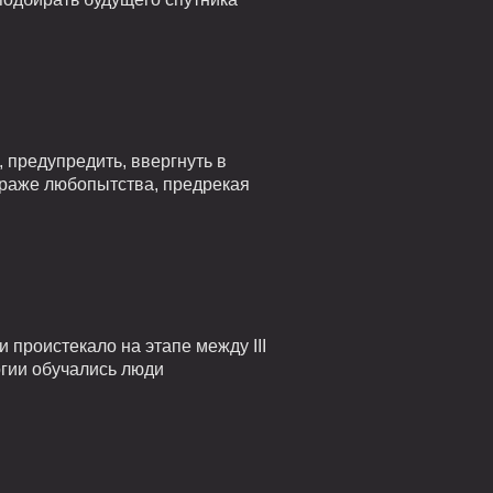
 предупредить, ввергнуть в
страже любопытства, предрекая
проистекало на этапе между III
огии обучались люди