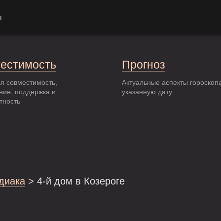
г
естимость
Прогноз
я совместимость,
Актуальные аспекты гороскоп
ние, поддержка и
указанную дату
тность
одиака
> 4-й дом в Козероге