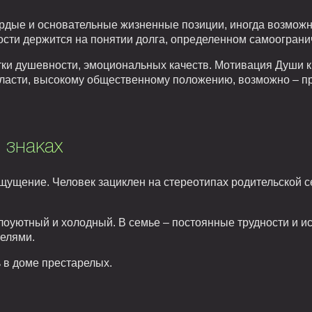
рдые и основательные жизненные позиции, иногда возможн
ти держится на понятии долга, определенном самоогранич
тки душевности, эмоциональных качеств. Мотивация Души 
власти, высокому общественному положению, возможно – п
 знаках
ущение. Человек зациклен на стереотипах родительской се
оуютный и холодный. В семье – постоянные трудности и ис
телями.
 в доме престарелых.