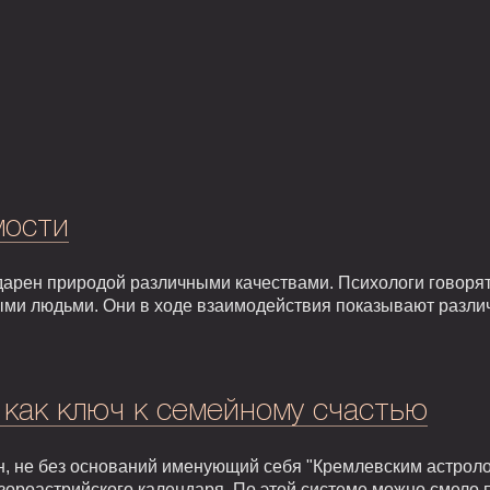
мости
арен природой различными качествами. Психологи говорят,
ыми людьми. Они в ходе взаимодействия показывают разли
 как ключ к семейному счастью
, не без оснований именующий себя "Кремлевским астроло
зороастрийского календаря. По этой системе можно смело 