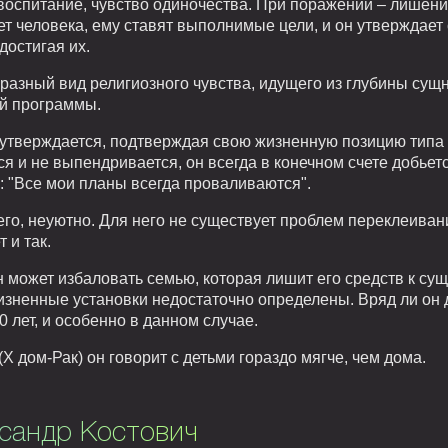
 воспитание, чувство одиночества. При поражении – лишен
ет человека, ему ставят выполнимые цели, и он утверждае
достигая их.
разный вид религиозного чувства, идущего из глубины сущ
ой программы.
утверждается, подтверждая свою жизненную позицию типа "
я и не выпендривается, он всегда в конечном счете добьет
: "Все мои планы всегда проваливаются".
сего, неуютно. Для него не существует проблем переклеива
 и так.
 может избаловать семью, которая лишит его средств к сущ
жизненные установки недостаточно определены. Вряд ли он
 лет, и особенно в данном случае.
X дом-Рак) он говорит с детьми гораздо мягче, чем дома.
ксандр Костович