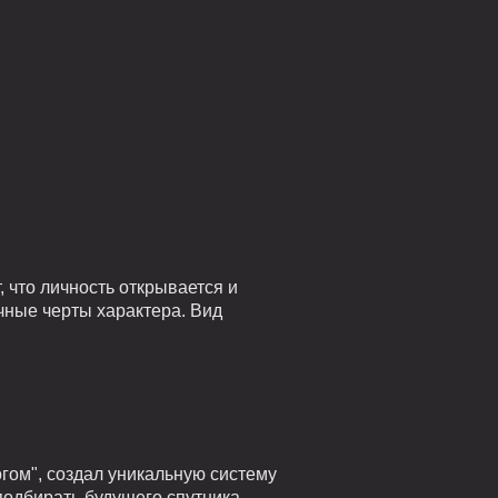
 что личность открывается и
чные черты характера. Вид
гом", создал уникальную систему
подбирать будущего спутника