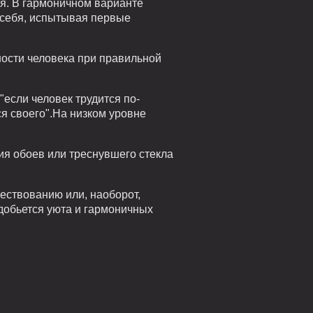
ия. В гармоничном варианте
т себя, испытывая первые
ности человека при правильной
если человек трудится по-
ся своего".На низком уровне
ния обоев или треснувшего стекла
ествованию или, наоборот,
 добьется уюта и гармоничных