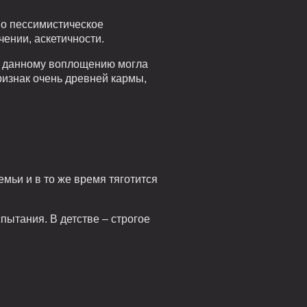
о пессимистическое
ении, аскетичности.
к данному воплощению могла
ризнак очень древней кармы,
мьи и в то же время тяготится
пытания. В детстве – строгое