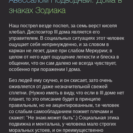
Авессалом Подводный. Дома в
знаках Зодиака
Наш пострел везде поспел, за семь верст киселя
хлебал. Диспозитор III дома является его
управителем. В социальных ситуациях этот человек
ощущает себя непринужденно, и за словом в
карман не лезет, даже при слабом Меркурии; в
целом от него идет ощущение легкости и блеска в
общении, что он сам далеко не всегда чувствует,
особенно при поражении I дома.
Без людей ему скучно, и он скисает, зато очень
оживляется от даже незначительной свежей
сплетни. (Нужно иметь в виду, что если в III доме нет
планет, то это описание будет в принципе
правильным, но не акцентированным, т.е человек
со слабым самообладанием пожмет плечами и
скажет: "Не знаю.может быть".) Социальная этика
подвижна и ментальна, у человека мало строгих
моральных устоев, и он преимущественно