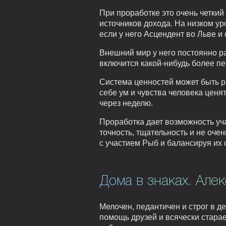
При проработке это очень четкий
источников дохода. На низком ур
если у него Асцендент во Льве 
Внешний мир у него постоянно ра
включится какой-нибудь более пер
Система ценностей может быть р
себе ум и чувства человека ценят
через неделю.
Проработка дает возможность уча
точность, тщательность и не оче
с участием Рыб и балансируя их 
Дома в знаках. Але
Мелочен, педантичен и строг в 
помощь друзей и всячески стара