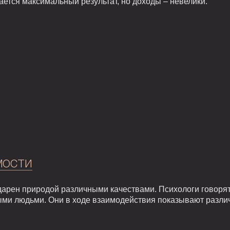
кается максимальный результат, но доходы – невелики.
мости
арен природой различными качествами. Психологи говорят,
ыми людьми. Они в ходе взаимодействия показывают разли