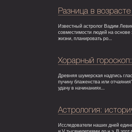
Разница в возрасте
Известный астролог Вадим Левин
совместимости людей на основе 
жизни, планировать ро...
Хорарный гороскоп
Древняя шумерская надпись гласи
пучину блаженства или отчаяния"
удачу в начинаниях...
Астрология: истори
Исследователи наших дней едино
и V тысячелетиями до н.э. В это