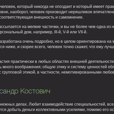
 человек, который никогда не опоздает и который имеет пра
овне, наоборот, человек производит неряшливое впечатлен
и соответствующая внешность и самомнение.
ссыпается на мелкие частички, и вы не более чем одна из ни
сональный дом, например, III-й, V-й или VII-й.
азработана очень подробно, но в целом ориентирована на 
ся ниже, и скорее всего, человек точно скажет, что ему луч
стия практически в любых областях внешней деятельности,
нь много воображения; общую этику и систему ценностей об
с групповой этикой, в частности, немотивированными любо
ксандр Костович
денежных делах. Любит взаимодействие специальностей, вс
ется добыть деньги коллективными усилиями, помимо его о