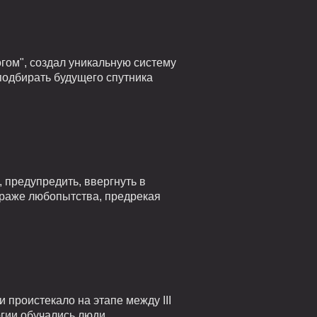
гом", создал уникальную систему
подбирать будущего спутника
 предупредить, ввергнуть в
страже любопытства, предрекая
проистекало на этапе между III
огии обучались люди