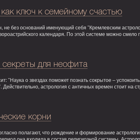
 как ключ к семейному счастью
, не без оснований именующий себя "Кремлевским астроло
зороастрийского календаря. По этой системе можно смело 
: секреты для неофита
т: "Наука о звездах поможет познать сокрытое – успокоить,
. Действительно, астрология с античных времен стоит на 
ческие корни
гласно полагают, что рождение и формирование астрологии 
т период она входила в состав религиозной системы. Астрол