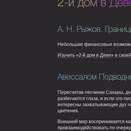
2-й дом в Дев
А. Н. Рыжов. Границ
Небольшие финансовые возможно
Изучить «2-й дом в Деве» в своей
Авессалом Подводны
Пересчитав песчинки Сахары, дос
разбегаются глаза, и если это пи
интересны захватывающие дух ча
цветения.
Внешний мир воспринимается как 
провзаимодействовать по очереди