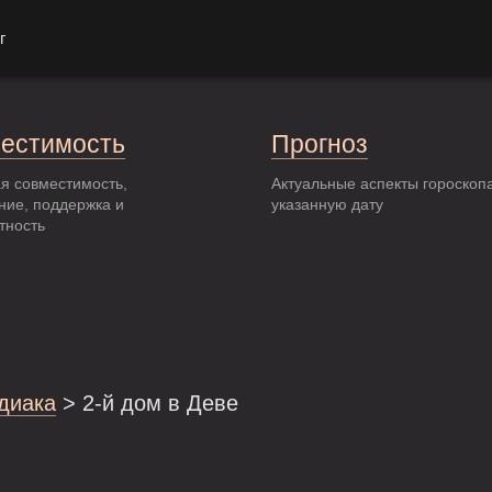
г
естимость
Прогноз
я совместимость,
Актуальные аспекты гороскоп
ние, поддержка и
указанную дату
тность
одиака
> 2-й дом в Деве