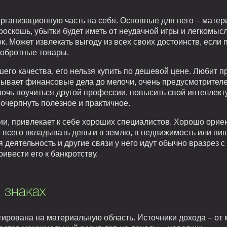
 организационную часть на себя. Основные для него – матер
оскошь, убытки будет иметь от неудачной игры и легкомыс
к. Может извлекать выгоду из всех своих достоинств, если 
добротные товары.
его качества, его нельзя купить по дешевой цене. Любит пр
ывает финансовые дела до мелочи, очень предусмотрителе
очь поучиться другой профессии, повысить свой интеллект
почерпнуть полезное и практичное.
и, привлекает к себе хороших специалистов. Хорошо ориен
е всего вкладывать деньги в землю, в недвижимость или 
деятельность и другие связи у него идут обычно вразрез 
ивести его к банкротству.
 знаках
тирована на материальную область. Источники дохода – о