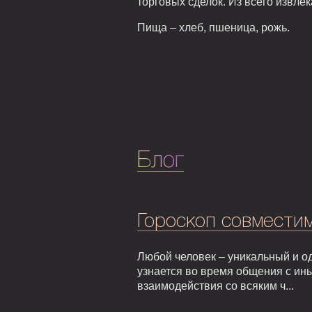
торговых сделок. Из всего извле
Пища – хлеб, пшеница, рожь.
Блог
Гороскоп совмести
Любой человек – уникальный и од
узнается во время общения с ин
взаимодействия со всяким ч...