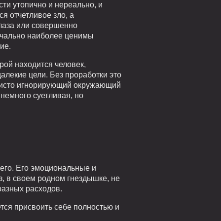
ти утопично и нереально, и
ся отчетливое зло, а
глаза или совершенно
начально наиболее ценимы
ие.
рой находится человек,
далекие цели. Без проработки это
ачисто игнорирующий окружающий
 немного суетливая, но
его. Его эмоциональные и
з, в своем родном гнездышке, не
 разных расходов.
тся присвоить себе полностью и