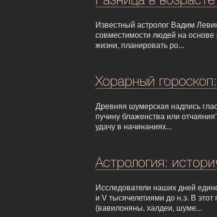
Разница в возрасте
Известный астролог Вадим Левин
совместимости людей на основе 
жизни, планировать ро...
Хорарный гороскоп
Древняя шумерская надпись гласи
пучину блаженства или отчаяния"
удачу в начинаниях...
Астрология: истори
Исследователи наших дней едино
и V тысячелетиями до н.э. В это
(вавилоняны, халдеи, шуме...