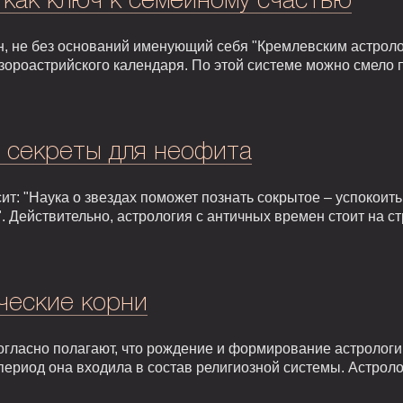
 как ключ к семейному счастью
, не без оснований именующий себя "Кремлевским астроло
зороастрийского календаря. По этой системе можно смело 
: секреты для неофита
т: "Наука о звездах поможет познать сокрытое – успокоить,
. Действительно, астрология с античных времен стоит на 
ческие корни
гласно полагают, что рождение и формирование астрологии 
т период она входила в состав религиозной системы. Астрол