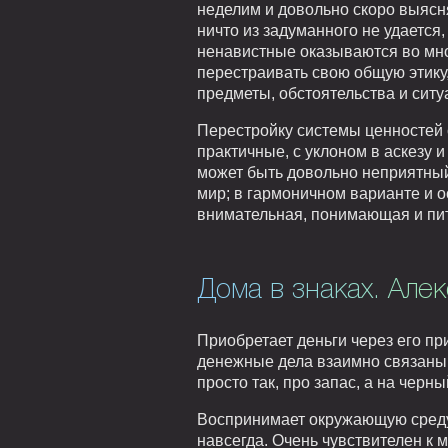
неделим и довольно скоро выясн
ничто из задуманного не удается,
ненавистные оказываются во мно
перестраивать свою общую этику,
предметы, обстоятельства и сит
Перестройку системы ценностей с
практичные, с уклоном в аскезу 
может быть довольно неприятный
мир; в гармоничном варианте и о
внимательная, понимающая и пи
Дома в знаках. Але
Приобретает деньги через его п
денежные дела взаимно связаны. 
просто так, про запас, а на черн
Воспринимает окружающую среду 
навсегда. Очень чувствителен к 