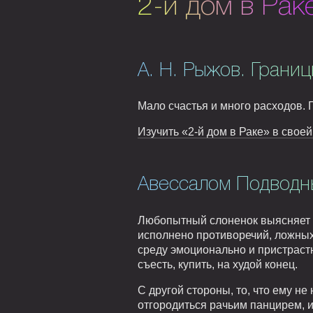
2-й дом в Рак
А. Н. Рыжов. Границ
Мало счастья и много расходов. 
Изучить «2-й дом в Раке» в своей
Авессалом Подводны
Любопытный слоненок выясняет у 
исполнено противоречий, ложных
среду эмоционально и пристрастно
съесть, купить, на худой конец.
С другой стороны, то, что ему не 
отгородиться рачьим панцирем, и