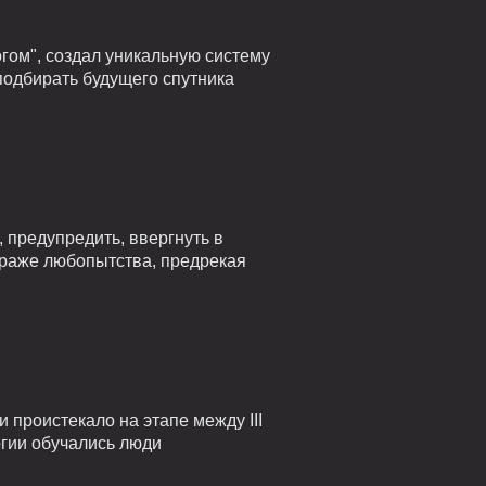
гом", создал уникальную систему
подбирать будущего спутника
 предупредить, ввергнуть в
страже любопытства, предрекая
проистекало на этапе между III
огии обучались люди