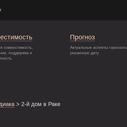
г
естимость
Прогноз
я совместимость,
Актуальные аспекты гороскоп
ние, поддержка и
указанную дату
тность
одиака
> 2-й дом в Раке