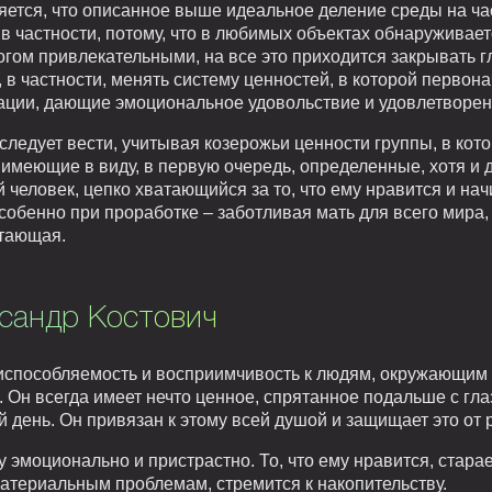
яется, что описанное выше идеальное деление среды на час
 в частности, потому, что в любимых объектах обнаруживает
гом привлекательными, на все это приходится закрывать 
 в частности, менять систему ценностей, в которой перво
уации, дающие эмоциональное удовольствие и удовлетворен
ледует вести, учитывая козерожьи ценности группы, в кото
и имеющие в виду, в первую очередь, определенные, хотя и 
 человек, цепко хватающийся за то, что ему нравится и н
собенно при проработке – заботливая мать для всего мира,
тающая.
ксандр Костович
риспособляемость и восприимчивость к людям, окружающим 
Он всегда имеет нечто ценное, спрятанное подальше с гла
ый день. Он привязан к этому всей душой и защищает это от
эмоционально и пристрастно. То, что ему нравится, старае
материальным проблемам, стремится к накопительству.