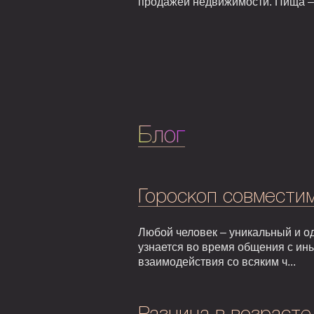
продажей недвижимости. Пища – г
Блог
Гороскоп совмести
Любой человек – уникальный и од
узнается во время общения с ин
взаимодействия со всяким ч...