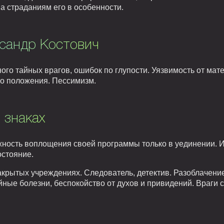
а страданиям его в особенности.
ксандр Костович
ого тайных врагов, ошибок по глупости. Уязвимость от мат
го положения. Пессимизм.
 знаках
жность воплощения своей программы только в уединении. 
остояние.
акрытых учреждениях. Следователь, детектив. Разоблачени
йные болезни, беспокойство от духов и привидений. Враги 