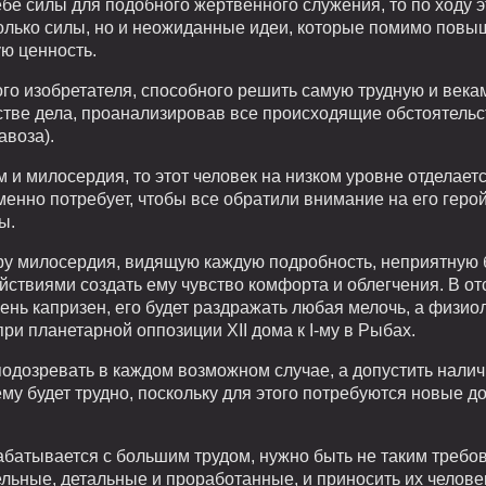
себе силы для подобного жертвенного служения, то по ход
только силы, но и неожиданные идеи, которые помимо пов
ую ценность.
ого изобретателя, способного решить самую трудную и века
тве дела, проанализировав все происходящие обстоятельст
авоза).
 и милосердия, то этот человек на низком уровне отделае
менно потребует, чтобы все обратили внимание на его гер
ы.
тру милосердия, видящую каждую подробность, неприятную
ствиями создать ему чувство комфорта и облегчения. В от
ень капризен, его будет раздражать любая мелочь, а физи
ри планетарной оппозиции XII дома к I-му в Рыбах.
подозревать в каждом возможном случае, а допустить нали
у будет трудно, поскольку для этого потребуются новые до
батывается с большим трудом, нужно быть не таким требов
ьные, детальные и проработанные, и приносить их человек