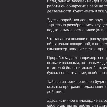
Если, однако, человек найдет в 
работы он обнаружит в себе не 
деятельности, будут иметь и общ
Здесь проработка дает остроумн
тщательно разобравшись в сущес
под толстым слоем опилок (или н
Что касается помощи страждущим
обязательно конкретной, и непре
самопожертвование с его сторон
Проработка дает, например, сес
незначительными, но точными дей
в тяжелой болезни может быть оч
буквально в отчаяние, особенно п
Тайные интриги врагов он будет 
скрытых программ подсознания ем
действия.
Здесь истинное милосердие выра
себе. Жертвы потребуются тщател