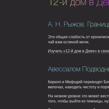
12-й дом в Де
А. Н. Рыжов. Границ
Это общая слабость от хроническ
чай вам ослиной мочи.
Изучить «12-й дом в Деве» в сво
Авессалом Подводны
Кирилл и Мефодий переводят Биб
мелочах, наводить чистоту и пор
На низком уровне это может вес
того, чтобы выйти из темницы, н