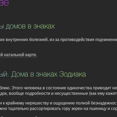
ве
ы домов в знаках
их внутренних болезней, из-за противодействия подчиненны
ей натальной карте.
й. Дома в знаках Зодиака
лию. Этого человека в состояние одиночества приводит не
ядок, вообще подробности и несущественные (как ему кажетс
ти к крайнему неряшеству и ощущению полной безнадежност
ужно тщательно рассортировать гору зерен на пшеницу и со