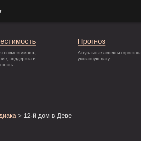
г
естимость
Прогноз
я совместимость,
Актуальные аспекты гороскоп
ние, поддержка и
указанную дату
тность
одиака
> 12-й дом в Деве