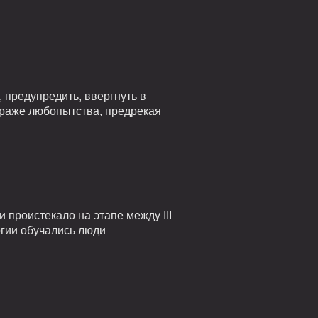
 предупредить, ввергнуть в
страже любопытства, предрекая
проистекало на этапе между III
огии обучались люди