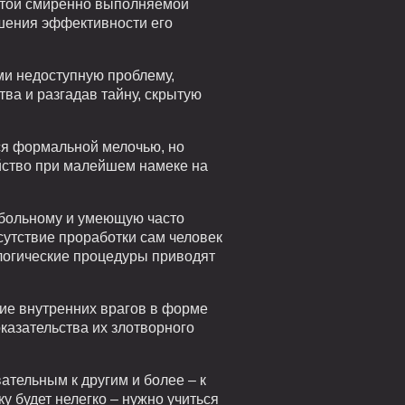
у этой смиренно выполняемой
ышения эффективности его
ми недоступную проблему,
ва и разгадав тайну, скрытую
тся формальной мелочью, но
ойство при малейшем намеке на
 больному и умеющую часто
сутствие проработки сам человек
ологические процедуры приводят
чие внутренних врагов в форме
казательства их злотворного
ательным к другим и более – к
у будет нелегко – нужно учиться