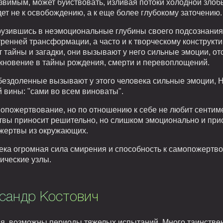
язвимым, может буйствовать, изливая потоки холодной зло
дет не к освобождению, а к еще более глубокому заточению.
рузившись в неэмоциональные глубины своего подсознания,
тренней трансформации, а часто и к творческому конструк
тайны и загадки, они вызывают у него сильные эмоции, от
кновение в тайны рождения, смерти и перевоплощений.
бездоленные вызывают у этого человека сильные эмоции, Н
й вины: "сами во всем виноваты".
опожертвование, но по отношению к себе не любит сентим
твы приносит решительно, но слишком эмоционально и прис
 жертвы из окружающих.
века огромная сила смирения и способность к самопожертво
ические узлы.
ксандр Костович
я, возможны периоды тяжелых испытаний. Много таинственн