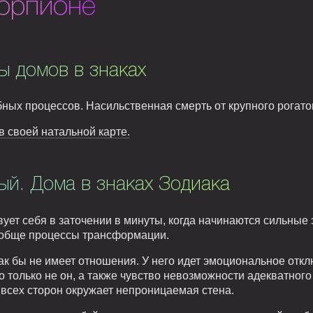
корпионе
ы домов в знаках
бных процессов. Насильственная смерть от крупного рогат
в своей натальной карте.
й. Дома в знаках Зодиака
вует себя в заточении в минуты, когда начинаются сильны
ообще процессы трансформации.
у как бы не имеет отношения. У него идет эмоциональное от
 но только не он, а также чувство невозможности адекватног
 всех сторон окружает непроницаемая стена.