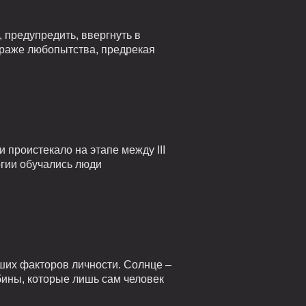
 предупредить, ввергнуть в
страже любопытства, предрекая
проистекало на этапе между III
огии обучались люди
ших факторов личности. Солнце –
убины, которые лишь сам человек