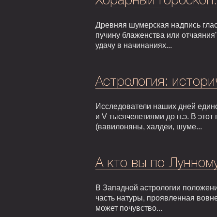
Хорарный гороскоп
Древняя шумерская надпись гласи
пучину блаженства или отчаяния"
удачу в начинаниях...
Астрология: истори
Исследователи наших дней едино
и V тысячелетиями до н.э. В это
(вавилоняны, халдеи, шуме...
А кто вы по Лунном
В Западной астрологии положени
часть натуры, проявленная вовне
может почувство...