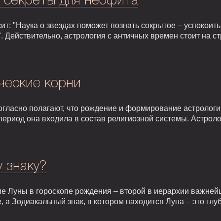
: секреты для неофита
т: "Наука о звездах поможет познать сокрытое – успокоить,
. Действительно, астрология с античных времен стоит на 
ческие корни
гласно полагают, что рождение и формирование астрологии 
т период она входила в состав религиозной системы. Астрол
у знаку?
е Луны в гороскопе рождения – второй в иерархии важней
, а Зодиакальный знак, в котором находится Луна – это гл