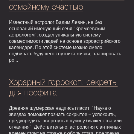
семейному счастью
Известный астролог Вадим Левин, не без
оснований именующий себя "Кремлевским
астрологом", создал уникальную систему
совместимости людей на основе зороастрийского
календаря. По этой системе можно смело
подбирать будущего спутника жизни, планировать
ро...
Хорарный гороскоп: секреты
для неофита
Древняя шумерская надпись гласит: "Наука о
звездах поможет познать сокрытое – успокоить,
предупредить, ввергнуть в пучину блаженства или
отчаяния". Действительно, астрология с античных
времен стоит на страже любопытства, предрекая