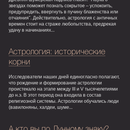
звездах поможет познать сокрытое – успокоить,
предупредить, ввергнуть в пучину блаженства или
отчаяния". Действительно, астрология с античных
времен стоит на страже любопытства, предрекая
удачу в начинаниях...
Астрология: исторические
корни
Исследователи наших дней единогласно полагают,
что рождение и формирование астрологии
проистекало на этапе между III и V тысячелетиями
до н.э. В этот период она входила в состав
религиозной системы. Астрологии обучались люди
(вавилоняны, халдеи, шуме...
А кто вы по Лунному знаку?