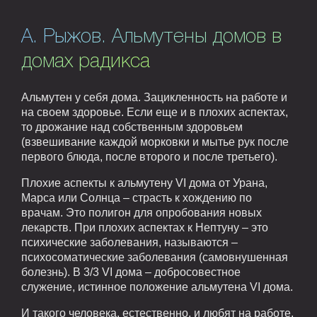
А. Рыжов. Альмутены домов в
домах радикса
Альмутен у себя дома. Зацикленность на работе и
на своем здоровье. Если еще и в плохих аспектах,
то дрожание над собственным здоровьем
(взвешивание каждой морковки и мытье рук после
первого блюда, после второго и после третьего).
Плохие аспекты к альмутену VI дома от Урана,
Марса или Солнца – страсть к хождению по
врачам. Это полигон для опробования новых
лекарств. При плохих аспектах к Нептуну – это
психические заболевания, называются –
психосоматические заболевания (самовнушенная
болезнь). В 3/3 VI дома – добросовестное
служение, истинное положение альмутена VI дома.
И такого человека, естественно, и любят на работе,