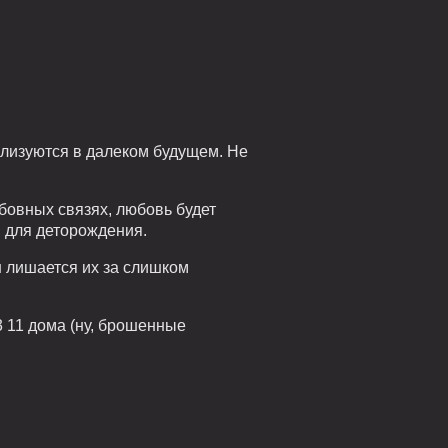
еализуются в далеком будущем. Не
овных связях, любовь будет
м для деторождения.
он лишается их за слишком
33 11 дома (ну, брошенные