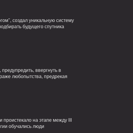
гом", создал уникальную систему
подбирать будущего спутника
 предупредить, ввергнуть в
страже любопытства, предрекая
проистекало на этапе между III
огии обучались люди