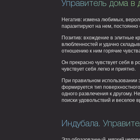
Управитель дома в 
Негатив: измена любимых, вероло
паразитируют на нем, постоянно 
Позитив: вхождение в элитные к
влюбленностей и удачно складыв
отношению к ним горячие чувства
Он прекрасно чувствует себя в р
чувствует себя легко и приятно.
При правильном использовании э
формируется тип поверхностного
одного развлечения к другому. Н
поиски удовольствий и веселое 
Индубала. Управите
Это образованный, мягкий челове