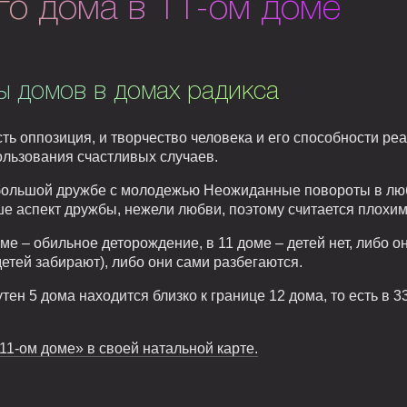
го дома в 11-ом доме
ы домов в домах радикса
сть оппозиция, и творчество человека и его способности р
ользования счастливых случаев.
 большой дружбе с молодежью Неожиданные повороты в люб
ше аспект дружбы, нежели любви, поэтому считается плохи
доме – обильное деторождение, в 11 доме – детей нет, либо 
детей забирают), либо они сами разбегаются.
утен 5 дома находится близко к границе 12 дома, то есть в 
 11-ом доме» в своей натальной карте.