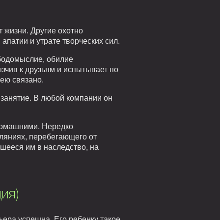
т жизни. Другие охотно
 апатии и утрате творческих сил.
ободомыслие, обилие
зчив к друзьям и испытывает по
нею связано.
о занятие. В любой компании он
 домашними. Нередко
уляниях, перебегающего от
вшееся им в наследство, на
ия)
ьера успешна. Его ребенку такое