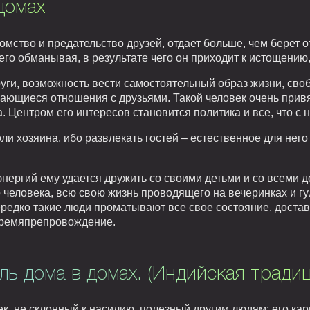
домах
мство и предательство друзей, отдает больше, чем берет о
его обманывая, в результате чего он приходит к истощению,
руги, возможность вести самостоятельный образ жизни, св
ающиеся отношения с друзьями. Такой человек очень привя
. Центром его интересов становится политика и все, что с 
оли хозяина, ибо развлекать гостей – естественное для нег
нергий ему удается дружить со своими детьми и со всеми
 человека, всю свою жизнь проводящего на вечеринках и г
ередко такие люди проматывают все свое состояние, доста
времяпрепровождение.
ль дома в домах. (Индийская традиц
к, не склонный к насилию, полезный другим людям; его кар