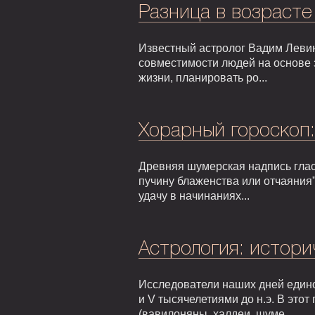
Разница в возрасте
Известный астролог Вадим Левин
совместимости людей на основе 
жизни, планировать ро...
Хорарный гороскоп
Древняя шумерская надпись гласи
пучину блаженства или отчаяния"
удачу в начинаниях...
Астрология: истори
Исследователи наших дней едино
и V тысячелетиями до н.э. В это
(вавилоняны, халдеи, шуме...