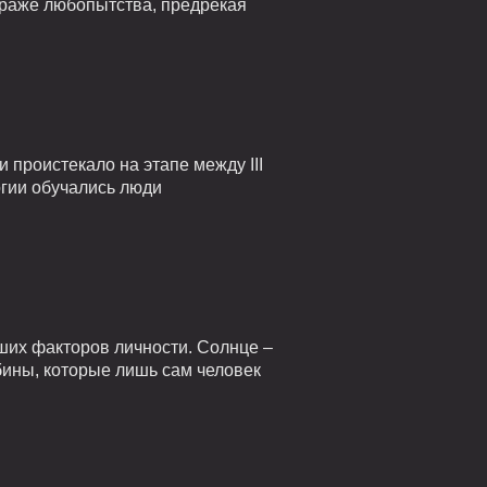
страже любопытства, предрекая
проистекало на этапе между III
огии обучались люди
ших факторов личности. Солнце –
убины, которые лишь сам человек