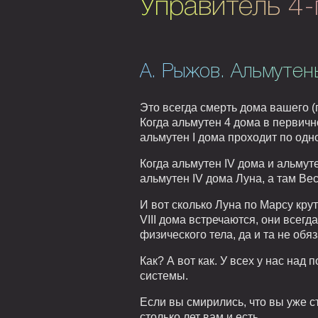
Управитель 4-
А. Рыжов. Альмутен
Это всегда смерть дома вашего (
Когда альмутен 4 дома в первично
альмутен I дома проходит по одн
Когда альмутен IV дома и альмуте
альмутен IV дома Луна, а там Вес
И вот сколько Луна по Марсу крут
VIII дома встречаются, они всегд
физического тела, да и та не обя
Как? А вот как. У всех у нас на
системы.
Если вы смирились, что вы уже ст
столько лет вам и есть.