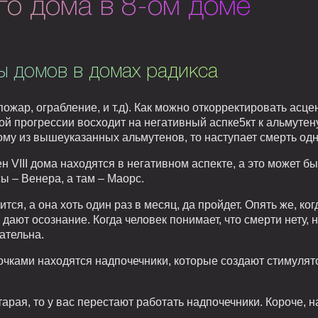
го дома в 8-ом доме
ы домов в домах радикса
пожар, ограбление, и т.д). Как можно откорректировать асц
й прогрессии восходит на негативный аспке5кт к альмутену 
ому из вышеуказанных альмутенов, то наступает смерть одн
н VIII дома находятся в негативном аспекте, а это может б
ы – Венера, а там – Маорс.
ится, а она хоть один раз в месяц, да пройдет. Опять же, ко
а дают осознание. Когда человек понимает, что смерти нету, 
зательна.
д почками находятся надпочечники, которые создают стимуля
арая, то у вас перестают работать надпочечники. Короче, на