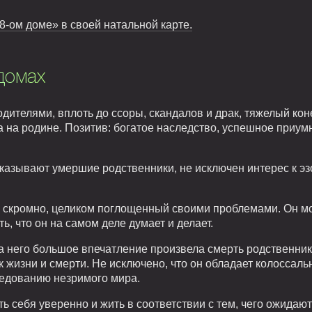
 8-ом доме» в своей натальной карте.
домах
дителями, вплоть до ссоры, скандалов и драк, тяжелый кон
 на родине. Позитив: богатое наследство, успешное приу
азывают умершие родственники, не исключен интерес к эзо
и скромно, целиком поглощенный своими проблемами. Он м
ть, что он на самом деле думает и делает.
 него большое впечатление произвела смерть родственника
 к жизни и смерти. Не исключено, что он обладает колоссал
ледованию незримого мира.
ть себя уверенно и жить в соответствии с тем, чего ожидают