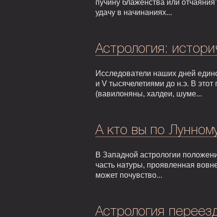
пучину блаженства или отчаяния"
удачу в начинаниях...
Астрология: истори
Исследователи наших дней едино
и V тысячелетиями до н.э. В это
(вавилоняны, халдеи, шуме...
А кто вы по Лунном
В Западной астрологии положени
часть натуры, проявленная вовне
может почувство...
Астрология переезд