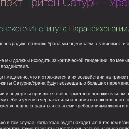
пект Тригон Сатурн - Ура
енского Института Парапсихологии
через радикс-позицию Урана мы оцениваем в зависимости о
нке мы должны исходить из критической тенденции, по мен
 воздействия.
т медленно, что и отражается в их воздействии на транзит
анзиты Сатурна/Урана будут возвещать о больших перемена
ии и выдержки проявится очень заметно в положительном 
му себе и умению черпать силы и знания из накопленного о
ожет успешно справиться со всеми требованиями жизни и 
ько в том случае, когда Уран будет находиться в тесном вз
ндентом, такие транзиты смогут оказывать решающее пол