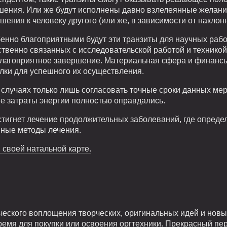
шения. Или же будут исполнены давно взлелеянные желания
ения к человеку другого (или же, в зависимости от наклонн
енно благоприятными будут эти транзиты для научных рабо
ственно связанных с исследовательской работой и технико
лагоприятное завершение. Материальная сфера и финансы:
ки для успешного их осуществления.
х случаях только лишь согласовать точные сроки данных ме
ые затраты энергии полностью оправдались.
стигнет лечение продолжительных заболеваний, где опреде
вные методы лечения.
 своей натальной карте.
ческого воплощения творческих, оригинальных идей и новы
ремя для покупки или освоения оргтехники. Прекрасный пер