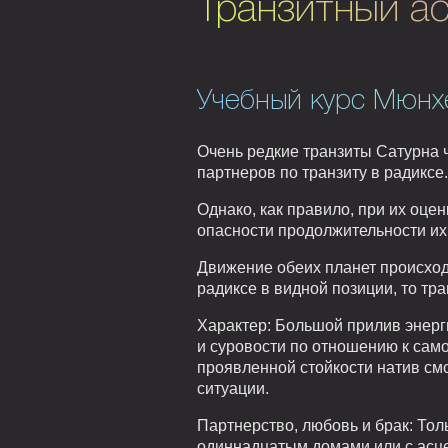
Транзитный ас
Учебный курс Мюнх
Очень редкие транзиты Сатурна 
партнеров по транзиту в радиксе.
Однако, как правило, при их оце
опасности продолжительности их
Движение обеих планет происходи
радиксе в видной позиции, то тр
Характер: Большой прилив энерг
и суровости по отношению к само
проявленной стойкости натив см
ситуации.
Партнерство, любовь и брак: Тол
одиннадцатым домами или с асце