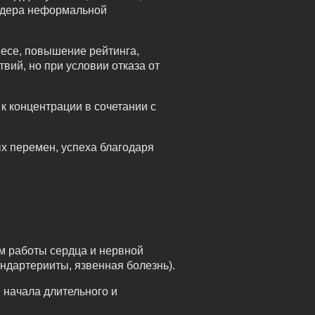
лидера неформальной
несе, повышение рейтинга,
вий, но при условии отказа от
к концентрации в сочетании с
х перемен, успеха благодаря
м работы сердца и нервной
ндартерииты, язвенная болезнь).
 начала длительного и