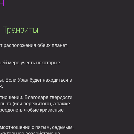
н
. Транзиты
т расположения обеих планет,
ьшей мере учесть некоторые
ы. Если Уран будет находиться в
х.
отношении. Благодаря твердости
пыта (или пережитого), а также
преодолеть любые кризисные
аимоотношении с пятым, седьмым,
ожительное воздействие на