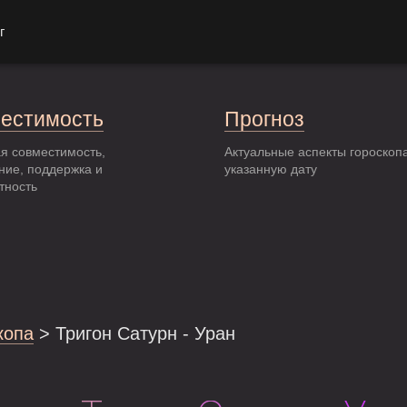
г
естимость
Прогноз
я совместимость,
Актуальные аспекты гороскоп
ние, поддержка и
указанную дату
тность
копа
> Тригон Сатурн - Уран