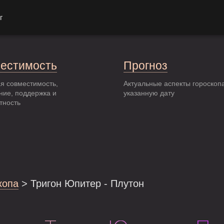
г
естимость
Прогноз
я совместимость,
Актуальные аспекты гороскоп
ние, поддержка и
указанную дату
тность
копа
> Тригон Юпитер - Плутон