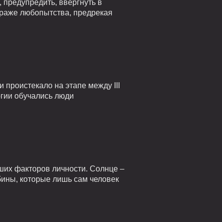
 предупредить, ввергнуть в
страже любопытства, предрекая
проистекало на этапе между III
огии обучались люди
ших факторов личности. Солнце –
убины, которые лишь сам человек