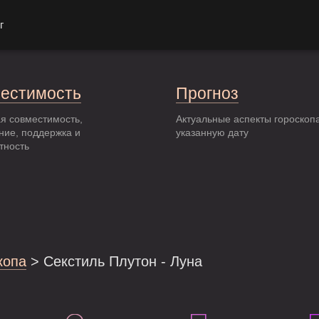
г
естимость
Прогноз
я совместимость,
Актуальные аспекты гороскоп
ние, поддержка и
указанную дату
тность
копа
> Секстиль Плутон - Луна