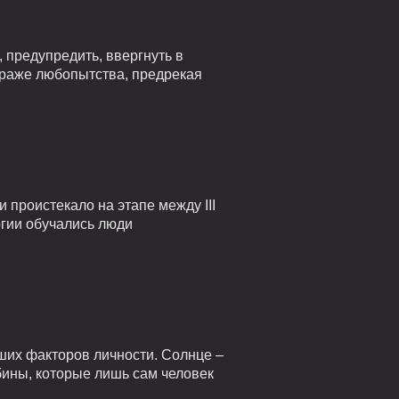
 предупредить, ввергнуть в
страже любопытства, предрекая
проистекало на этапе между III
огии обучались люди
ших факторов личности. Солнце –
убины, которые лишь сам человек