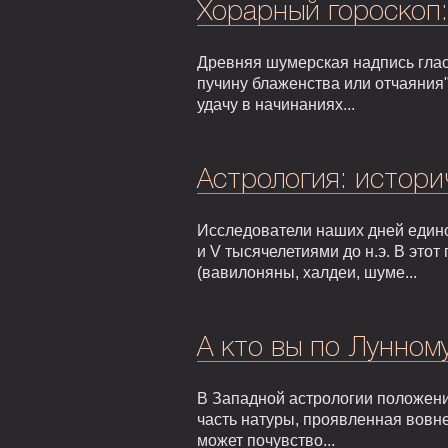
Хорарный гороскоп
Древняя шумерская надпись гласи
пучину блаженства или отчаяния"
удачу в начинаниях...
Астрология: истори
Исследователи наших дней едино
и V тысячелетиями до н.э. В это
(вавилоняны, халдеи, шуме...
А кто вы по Лунном
В Западной астрологии положени
часть натуры, проявленная вовне
может почувство...