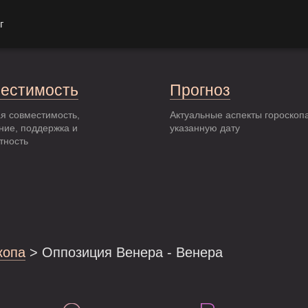
г
естимость
Прогноз
я совместимость,
Актуальные аспекты гороскоп
ние, поддержка и
указанную дату
тность
копа
> Оппозиция Венера - Венера