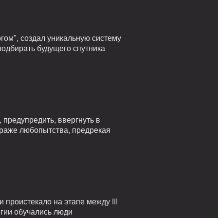
гом", создал уникальную систему
подбирать будущего спутника
 предупредить, ввергнуть в
страже любопытства, предрекая
проистекало на этапе между III
огии обучались люди