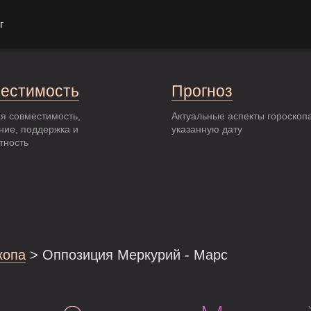
г
естимость
Прогноз
я совместимость,
Актуальные аспекты гороскоп
ние, поддержка и
указанную дату
тность
копа
> Оппозиция Меркурий - Марс