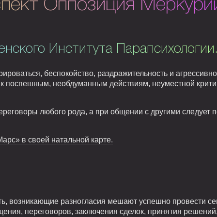
спект Оппозиция Меркури
енского Института Парапсихологии
рироваться, беспокойство, раздражительность и агрессивно
 к поспешным, необдуманным действиям, неуместной крит
ереговоры любого рода, а при общении с другими следует 
арс» в своей натальной карте.
ть, возникающие разногласия мешают успешно провести се
ения, переговоров, заключения сделок, принятия решений,