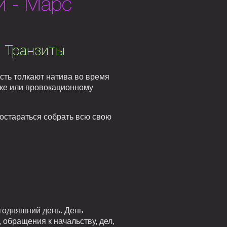
й - Марс
. Транзиты
сть толкают натива во время
ике или провокационному
постараться собрать всю свою
годняшний день. День
 обращения к начальству, дел,