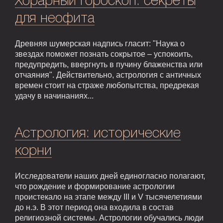
Хорарный гороскоп: секреты
для неофита
Древняя шумерская надпись гласит: "Наука о
звездах поможет познать сокрытое – успокоить,
предупредить, ввергнуть в пучину блаженства или
отчаяния". Действительно, астрология с античных
времен стоит на страже любопытства, предрекая
удачу в начинаниях...
Астрология: исторические
корни
Исследователи наших дней единогласно полагают,
что рождение и формирование астрологии
проистекало на этапе между III и V тысячелетиями
до н.э. В этот период она входила в состав
религиозной системы. Астрологии обучались люди