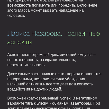
При добром и злом Уране равновероятна
возможность погибнуть или победить. Включение
злого Марса может вызвать нападение на
человека.
Лариса Назарова. Транзитные
аспекты
Аспект несет огромный динамический импульс –
сверхактивность, раздражительность,
неосмотрительность.
Даже самые застенчивые в этот период становятся
напористыми, появляется сила убеждения,
излишний оптимизм- все это дает возможность
воздействия на других людей.
Возможен кратковременный успех. В негативном
варианте тяга к блефу, к обманам, авантюрам. При
злых планетах- несчастные случаи, операция