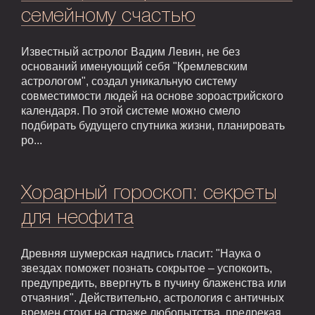
семейному счастью
Известный астролог Вадим Левин, не без
оснований именующий себя "Кремлевским
астрологом", создал уникальную систему
совместимости людей на основе зороастрийского
календаря. По этой системе можно смело
подбирать будущего спутника жизни, планировать
ро...
Хорарный гороскоп: секреты
для неофита
Древняя шумерская надпись гласит: "Наука о
звездах поможет познать сокрытое – успокоить,
предупредить, ввергнуть в пучину блаженства или
отчаяния". Действительно, астрология с античных
времен стоит на страже любопытства, предрекая