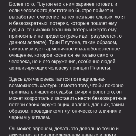
Более того, Плутон его к ним заранее готовит, и
если человек это достаточно быстро поймет и
выработает смирение на тех незначительных, хотя
и безвозвратных, потерях, которые пошлет ему
судьба, то никаких больших потерь и жертв ему
приносить и не придется (речь идет, разумеется, о
данном аспекте). Трин Плутона, таким образом,
символизирует гармоничное и малоболезненное
очищение, которое коснется не только самого
человека, но и его окружения, особенно людей,
активизирующих человеку принцип Планеты.
Здесь для человека таится потенциальная
возможность халтуры: вместо того, чтобы покорно
принимать лишения судьбы, смиряя ропот эго, он
может возроптать и заставить нести безвозвратные
потери своих окружающих, являясь для них, таким
образом, проводником плутонического влияния и
черным учителем.
Он может, впрочем, делать это довольно точно и
аккуратно, а при определенном навыке и почти