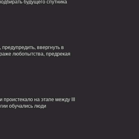
подбирать будущего спутника
 предупредить, ввергнуть в
страже любопытства, предрекая
проистекало на этапе между III
огии обучались люди