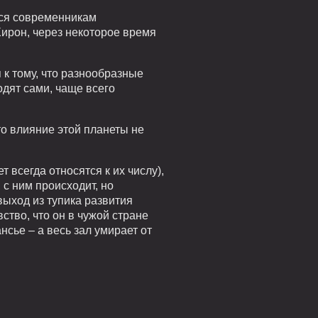
еся современникам
ирон, через некоторое время
 к тому, что разнообразные
дят сами, чаще всего
то влияние этой планеты не
 всегда относятся к их числу),
 с ним происходит, но
выход из тупика развития
ство, что он в чужой стране
сье – а весь зал умирает от