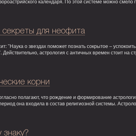
зороастрийского календаря. По этой системе можно смело 
: секреты для неофита
т: "Наука о звездах поможет познать сокрытое – успокоить,
. Действительно, астрология с античных времен стоит на 
ческие корни
гласно полагают, что рождение и формирование астрологии 
т период она входила в состав религиозной системы. Астрол
у знаку?