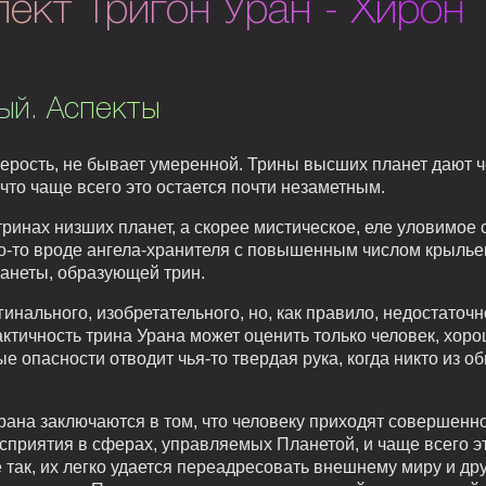
ект Тригон Уран - Хирон
ый. Аспекты
 серость, не бывает умеренной. Трины высших планет дают 
 что чаще всего это остается почти незаметным.
 тринах низших планет, а скорее мистическое, еле уловимое
о-то вроде ангела-хранителя с повышенным числом крыльев
ланеты, образующей трин.
инального, изобретательного, но, как правило, недостаточн
рактичность трина Урана может оценить только человек, хоро
е опасности отводит чья-то твердая рука, когда никто из о
ана заключаются в том, что человеку приходят совершенн
сприятия в сферах, управляемых Планетой, и чаще всего эт
е так, их легко удается переадресовать внешнему миру и дру