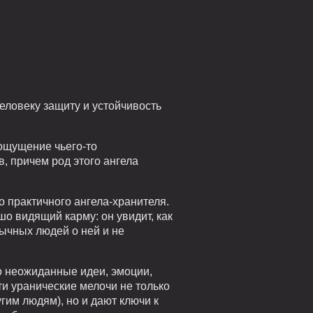
человеку защиту и устойчивость
 ощущение чьего-то
, причем род этого ангела
о практичного ангела-хранителя.
шо видящий карму: он увидит, как
бычных людей о ней и не
о неожиданные идеи, эмоции,
и уранические мелочи не только
гим людям), но и дают ключи к