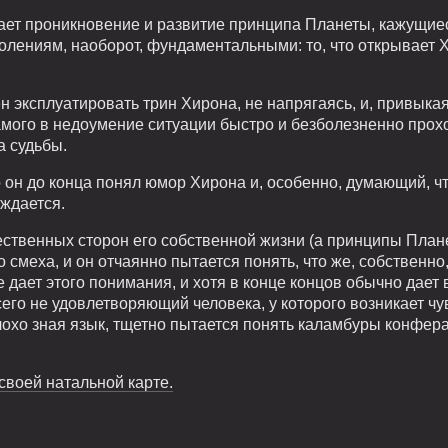
дает проникновение и развитие принципа Планеты, кажущи
лениям, наоборот, фундаментальными: то, что открывает Х
н эксплуатировать трин Хирона, не напрягаясь, и, привыкая
амого в недоумение ситуации быстро и безболезненно прохо
а судьбы.
 он до конца понял юмор Хирона и, особенно, думающий, ч
уждается.
ственных сторон его собственной жизни (а принципы Планет
 смеха, и он отчаянно пытается понять, что же, собственно,
дает этого понимания, и хотя в конце концов обычно дает 
его не удовлетворяющий человека, у которого возникает чув
лохо зная язык, тщетно пытается понять каламбуры конферан
 своей натальной карте.