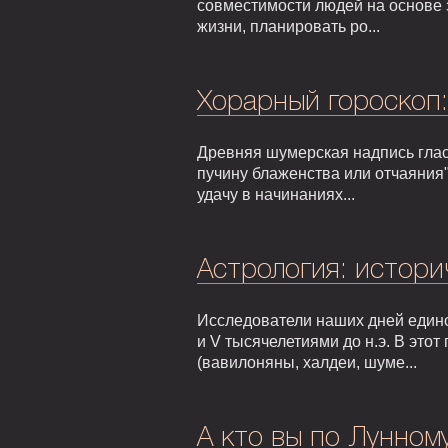
совместимости людей на основе 
жизни, планировать ро...
Хорарный гороскоп
Древняя шумерская надпись гласи
пучину блаженства или отчаяния"
удачу в начинаниях...
Астрология: истори
Исследователи наших дней едино
и V тысячелетиями до н.э. В это
(вавилоняны, халдеи, шуме...
А кто вы по Лунном