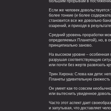
большим прорывам в постижении 
Если же человек довольствуется 
более тонкие (и более содержате
становится все же довольно бана
озарений, и приходя в результат
Средний уровень проработки мож
определяемых Планетой), но, в о
принципиально заново.
На высоком уровне – особенная 
разрушая соответствующую ситуа
или почти без жертв развязать к
Трин Хирона: Слова как дети: не
Планеты удивительную свежесть 
Он умеет как-то совсем необычно 
или вытеснить увиденное доволь
Часто этот аспект дает своеобра
и запутывая, что доставляет чел