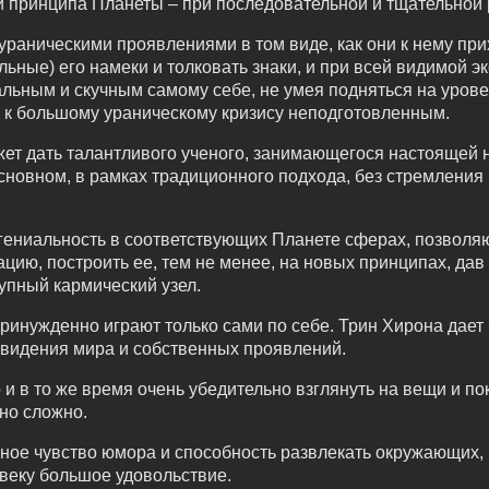
принципа Планеты – при последовательной и тщательной 
ураническими проявлениями в том виде, как они к нему при
льные) его намеки и толковать знаки, и при всей видимой 
льным и скучным самому себе, не умея подняться на урове
е к большому ураническому кризису неподготовленным.
ет дать талантливого ученого, занимающегося настоящей на
сновном, в рамках традиционного подхода, без стремления 
гениальность в соответствующих Планете сферах, позволя
цию, построить ее, тем не менее, на новых принципах, дав
рупный кармический узел.
принужденно играют только сами по себе. Трин Хирона дает
видения мира и собственных проявлений.
и в то же время очень убедительно взглянуть на вещи и пок
но сложно.
зное чувство юмора и способность развлекать окружающих,
овеку большое удовольствие.