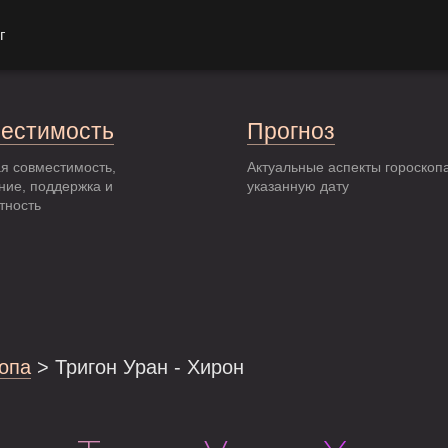
г
естимость
Прогноз
я совместимость,
Актуальные аспекты гороскоп
ние, поддержка и
указанную дату
тность
опа
> Тригон Уран - Хирон