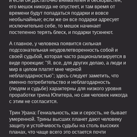
и если он достаточно внимателен и бескорыстен,
его мешок никогда не опустеет, и там время от
времени будут попадаться подарки и вовсе
необычайные; если же он все подарки адресует
исключительно себе, то мешок начинает
постепенно терять блеск, и подарки тускнеют.
А главное, у человека появится сильная
подсознательная неудовлетворенность собой и
своей судьбой, которая часто рационализируется в
виде проекции: "Я. все, для других делаю, а люди и
мир в целом платят мне черной
неблагодарностью"; здесь следует заметить, что
именно потребительство и неблагодарность
(людям и судьбе) характерны для низкого уровня
проработки трина Юпитера, но сам человек никогда
с этим не согласится.
Трин Урана: Гениальность, как и серость, не бывает
умеренной. Трины высших планет дают человеку
защиту и устойчивость судьбы на столь высоких
планах, что чаще всего это остается почти