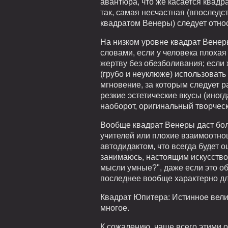
авантюра, что же касается квад
так, самая несчастная (впоследс
квадратом Венеры) следует отно
На низком уровне квадрат Венер
словами, если у человека плохая 
жертву без обезболивания; если 
(грубо и неуклюже) использовать
мгновение, за которым следует р
резкие эстетические вкусы (иногд
наоборот, оригинальный творческ
Вообще квадрат Венеры даст боль
учителей или плохие взаимоотноше
автодидактом, что всегда будет о
занимаюсь, настоящим искусством
мысли умные?", даже если это об
последнее вообще характерно дл
Квадрат Юпитера: Истинное вели
многое.
К сожалению, чаще всего этими 