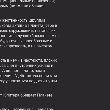
 и эмоциональные вовлечения;
орым (не только обладая
 жертвенность. Другими
 когда активна Планета) себе в
 жизнь окружающим, пытаясь их
тановится лучше (больше, чем на
 будут очень своеобразные и
ет капризность, а на высоком,
ть в нем), в частности, плохих
 за счет внутренних усилий и
"А является ли то, чем я
мнения: "Действительно ли мои
еку успокоиться на достигнутом –
рат Юпитера обещает Планете
нетой, человек ощущает свое