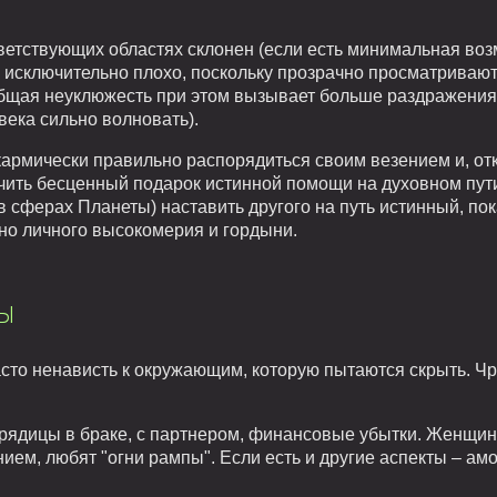
ветствующих областях склонен (если есть минимальная воз
у исключительно плохо, поскольку прозрачно просматривают
общая неуклюжесть при этом вызывает больше раздражения
века сильно волновать).
кармически правильно распорядиться своим везением и, от
чить бесценный подарок истинной помощи на духовном пути
(в сферах Планеты) наставить другого на путь истинный, по
нно личного высокомерия и гордыни.
ы
асто ненависть к окружающим, которую пытаются скрыть. Ч
рядицы в браке, с партнером, финансовые убытки. Женщин
м, любят "огни рампы". Если есть и другие аспекты – амо