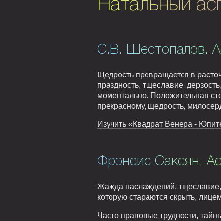
Натальный ас
С.В. Шестопалов. А
Щедрость превращается в расточи
праздность, тщеславие, дерзость
моментально. Положительная стор
прекрасному, щедрость, милосер
Изучить «Квадрат Венера - Юпите
Фрэнсис Сакоян. А
Жажда наслаждений, тщеславие, л
которую стараются скрыть, лице
Часто правовые трудности, тайн