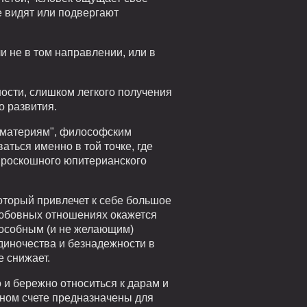
е видят или подвергают
и не в том направлении, или в
ости, слишком легкого получения
о развития.
 материям", философским
ться именно в той точке, где
е роскошного юпитерианского
оторый привлечет к себе большое
 любовных отношениях окажется
пособным (и не желающим)
одиночества и безнадежности в
е снижает.
 и бережно относиться к дарам и
чном счете предназначены для