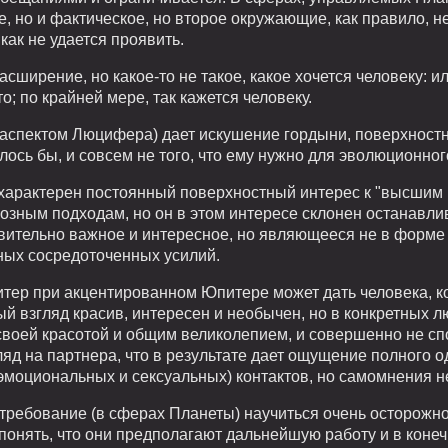
е, но и фактическое, но второе окружающие, как правило, н
как не удается проявить.
сширение, но какое-то не такое, какое хочется человеку: ил
о; по крайней мере, так кажется человеку.
ь аспектом Люцифера) дает искушение гордыни, поверхностн
елось бы, и совсем не того, что ему нужно для эволюционног
 характерен постоянный поверхностный интерес к "высшим
зным подходам, но он в этом интересе склонен останавлива
ствительно важное и интересное, но являющееся не в форм
ных сосредоточенных усилий.
тер при акцентированном Юпитере может дать человека, к
ый взгляд красив, интересен и необычен, но в конкретных
воей красотой и общим великолепием, и совершенно не с
яд на партнера, что в результате дает ощущение полного 
эмоциональных и сексуальных) контактов, но самомнения н
 требование (в сферах Планеты) научиться очень осторожно
онять, что они предполагают дальнейшую работу и в коне