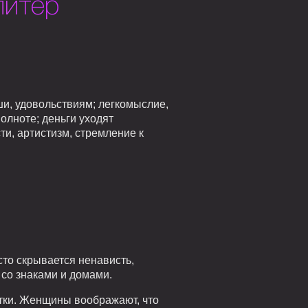
питер
ши, удовольствиям; легкомыслие,
полноте; деньги уходят
ти, артистизм, стремление к
сто скрывается ненависть,
 со знаками и домами.
ытки. Женщины воображают, что