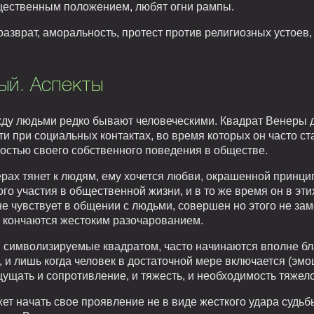
щественным положением, любят огни рампы.
разврат, аморальность, протест против религиозных устоев,
ый. Аспекты
у людьми редко бывают человеческими. Квадрат Венеры д
 при социальных контактах, во время которых он часто ст
стью своего собственного поведения в обществе.
рах тянет к людям, ему хочется любви, окрашенной принц
го участия в общественной жизни, и в то же время он в эти
 не чувствует в общении с людьми, совершен но этого не за
 кончаются жестоким разочарованием.
 символизируемые квадратом, часто начинаются вполне бл
 и лишь когда человек в достаточной мере включается (эмо
щущать и сопротивление, и тяжесть, и необходимость тяжел
т начать свое проявление не в виде жесткого удара судьбы