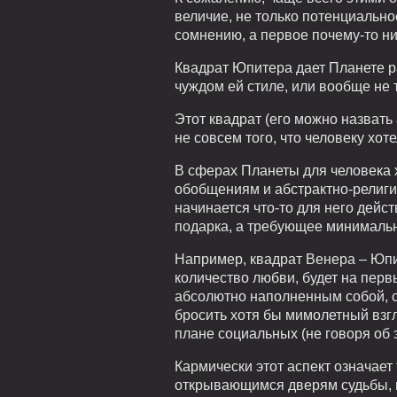
величие, не только потенциально
сомнению, а первое почему-то ни
Квадрат Юпитера дает Планете ра
чуждом ей стиле, или вообще не т
Этот квадрат (его можно назват
не совсем того, что человеку хот
В сферах Планеты для человека
обобщениям и абстрактно-религио
начинается что-то для него дей
подарка, а требующее минималь
Например, квадрат Венера – Юпи
количество любви, будет на перв
абсолютно наполненным собой, с
бросить хотя бы мимолетный взгл
плане социальных (не говоря об 
Кармически этот аспект означает
открывающимся дверям судьбы, п