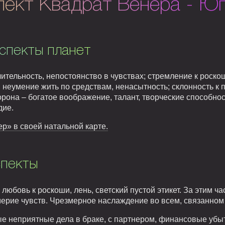
пект Квадрат Венера - Ю
спекты планет
тельность, непостоянство в чувствах; стремление к роско
, неумение жить по средствам, ненасытность; склонность к 
она – богатое воображение, талант, творческие способнос
дие.
р» в своей натальной карте.
спекты
юбовь к роскоши, лень, светский пустой этикет. За этим ча
мерие чувств. Чрезмерное наслаждение во всем, связанном
ые неприятные дела в браке, с партнером, финансовые уб