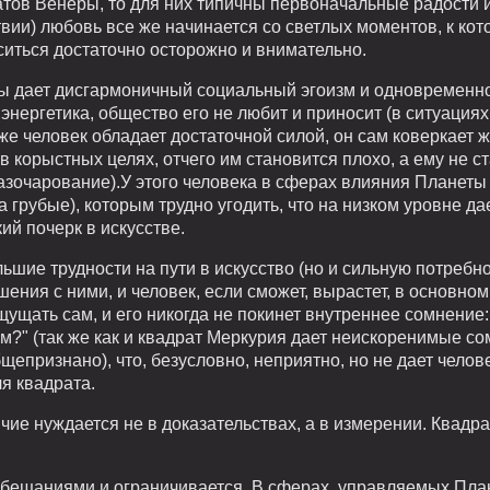
ратов Венеры, то для них типичны первоначальные радости
твии) любовь все же начинается со светлых моментов, к кот
ситься достаточно осторожно и внимательно.
ы дает дисгармоничный социальный эгоизм и одновременно
энергетика, общество его не любит и приносит (в ситуациях,
же человек обладает достаточной силой, он сам коверкает
 в корыстных целях, отчего им становится плохо, а ему не с
азочарование).У этого человека в сферах влияния Планеты
а грубые), которым трудно угодить, что на низком уровне да
ий почерк в искусстве.
шие трудности на пути в искусство (но и сильную потребнос
ния с ними, и человек, если сможет, вырастет, в основном,
щущать сам, и его никогда не покинет внутреннее сомнение: 
?" (так же как и квадрат Меркурия дает неискоренимые со
щепризнано), что, безусловно, неприятно, но не дает челов
я квадрата.
чие нуждается не в доказательствах, а в измерении. Квад
обещаниями и ограничивается. В сферах, управляемых Пла