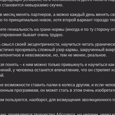
у становится невыразимо скучно.
 в месяц менять партнеров, а можно каждый день менять с
о-то принципиально новое, хотя второй вариант гораздо тя
те гениальность на грани нормы (иногда и по ту сторону от 
откровения бывает очень трудно.
 смысл своей эксцентричности, научиться читать ураничес
астично прозревать сложный узор кармы, закрученный вокруг
непонятное и невозможное, но, тем не менее, реальное.
я понять – к ним можно только привыкнуть и научиться как-
ений, у человека останется впечатление, что он стреляет и
ой.
е возможности ставить палки в колеса другим, и если чело
онным программам, он может стать в этом очень изобрета
ом пользуются, наоборот, для возмущения эволюционного п
ечно, проявляется творчество Абсолюта, но человек, через к