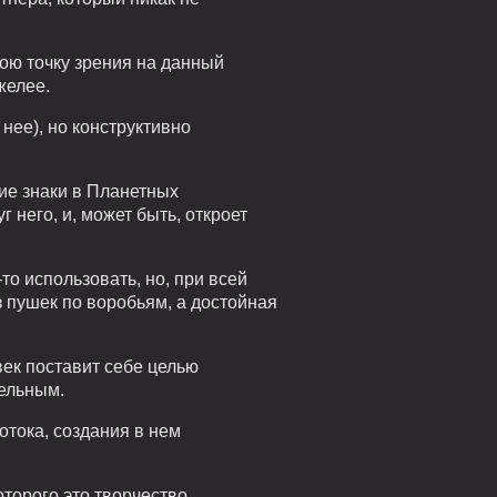
вою точку зрения на данный
желее.
нее), но конструктивно
кие знаки в Планетных
 него, и, может быть, откроет
то использовать, но, при всей
з пушек по воробьям, а достойная
век поставит себе целью
тельным.
отока, создания в нем
оторого это творчество