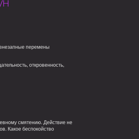
ун
; внезапные перемены
ательность, откровенность,
шевному смятению. Действие не
ов. Какое беспокойство