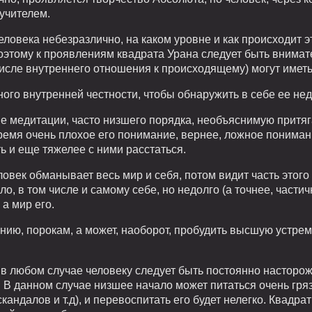
учителем.
еловека небезразлично, на каком уровне и как происходит э
поэтому к проявлениям квадрата Урана следует быть внимат
числе внутреннего отношения к происходящему) могут имет
ого внутренней честности, чтобы обнаружить в себе ее недо
е медитации, часто низшего порядка, необъяснимую притяг
ремя очень плохое его понимание, вернее, ложное пониман
ь и еще тяжелее с ними расстаться.
овек обманывает весь мир и себя, потом видит часть этого 
ло, в том числе и самому себе, но недолго (а точнее, частич
а мир его.
янию, порокам, а может, наоборот, пробудить высшую устрем
о в любом случае человеку следует быть постоянно насторож
 В данном случае низшее начало может питаться очень гр
кандалов и т.д), и перевоспитать его будет нелегко. Квадра