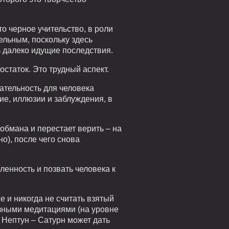
то черное учительство, в роли
ельным, поскольку здесь
ь далеко идущие последствия.
статок. Это трудный аспект.
ательность для человека
ие, иллюзии и заблуждения, в
обмана и перестает верить – на
но), после чего снова
ленность и позвать человека к
е и никогда не считать взятый
язными медитациями (на уровне
т Нептун – Сатурн может дать