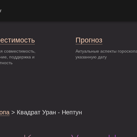
г
естимость
Прогноз
я совместимость,
Актуальные аспекты гороскоп
ние, поддержка и
указанную дату
тность
опа
> Квадрат Уран - Нептун