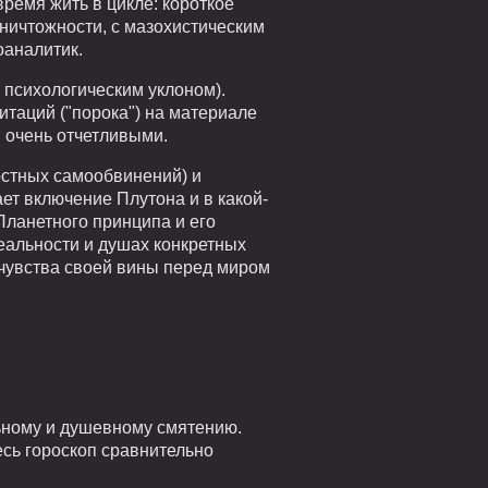
ремя жить в цикле: короткое
ничтожности, с мазохистическим
оаналитик.
 психологическим уклоном).
итаций ("порока") на материале
 очень отчетливыми.
достных самообвинений) и
ет включение Плутона и в какой-
Планетного принципа и его
еальности и душах конкретных
 чувства своей вины перед миром
ьному и душевному смятению.
есь гороскоп сравнительно