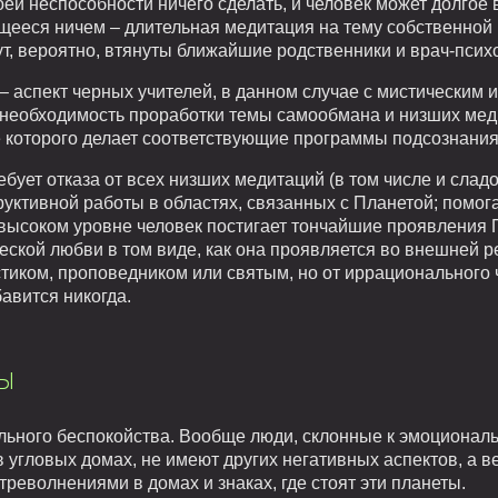
й неспособности ничего сделать, и человек может долгое в
щееся ничем – длительная медитация на тему собственной 
дут, вероятно, втянуты ближайшие родственники и врач-псих
 аспект черных учителей, в данном случае с мистическим и
т необходимость проработки темы самообмана и низших мед
 которого делает соответствующие программы подсознания
ебует отказа от всех низших медитаций (в том числе и сла
уктивной работы в областях, связанных с Планетой; помога
 высоком уровне человек постигает тончайшие проявления 
еской любви в том виде, как она проявляется во внешней р
стиком, проповедником или святым, но от иррационального
авится никогда.
ы
льного беспокойства. Вообще люди, склонные к эмоционал
в угловых домах, не имеют других негативных аспектов, а в
треволнениями в домах и знаках, где стоят эти планеты.