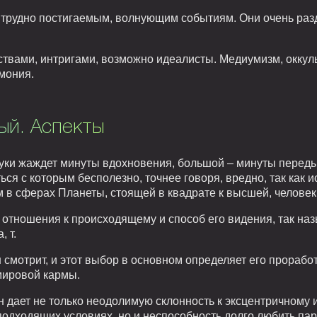
трудно постигаемым, волнующим событиям. Они очень раз
твами, интригами, возможно идеалисты. Медиумизм, оккуль
мония.
ый. Аспекты
руки жаждет минуты вдохновения, большой – минуты перед
ься с которым бесполезно, точнее говоря, вредно, так как 
в сферах Планеты, стоящей в квадрате к высшей, человек 
отношения к происходящему и способ его видения, так назы
, т.
н смотрит, и этот выбор в основном определяет его прорабо
мировой кармы.
н дает не только неодолимую склонность к эксцентричному
одходящих условиях, но и неспособность долго любить пар