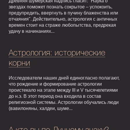
Древняя шумерская надпись гласит: "Наука о
звездах поможет познать сокрытое – успокоить,
предупредить, ввергнуть в пучину блаженства или
отчаяния". Действительно, астрология с античных
времен стоит на страже любопытства, предрекая
удачу в начинаниях...
Астрология: исторические
корни
Исследователи наших дней единогласно полагают,
что рождение и формирование астрологии
проистекало на этапе между III и V тысячелетиями
до н.э. В этот период она входила в состав
религиозной системы. Астрологии обучались люди
(вавилоняны, халдеи, шуме...