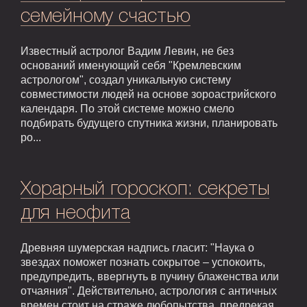
семейному счастью
Известный астролог Вадим Левин, не без
оснований именующий себя "Кремлевским
астрологом", создал уникальную систему
совместимости людей на основе зороастрийского
календаря. По этой системе можно смело
подбирать будущего спутника жизни, планировать
ро...
Хорарный гороскоп: секреты
для неофита
Древняя шумерская надпись гласит: "Наука о
звездах поможет познать сокрытое – успокоить,
предупредить, ввергнуть в пучину блаженства или
отчаяния". Действительно, астрология с античных
времен стоит на страже любопытства, предрекая