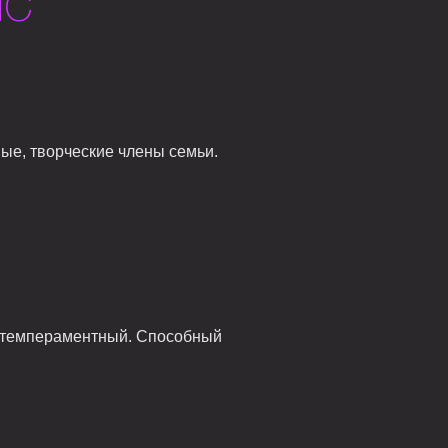
MC
ые, творческие члены семьи.
р темпераментный. Способный