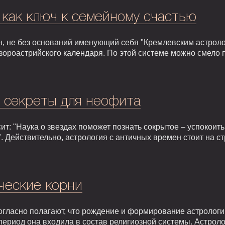
 как ключ к семейному счастью
, не без оснований именующий себя "Кремлевским астроло
зороастрийского календаря. По этой системе можно смело 
: секреты для неофита
т: "Наука о звездах поможет познать сокрытое – успокоить,
. Действительно, астрология с античных времен стоит на 
ческие корни
гласно полагают, что рождение и формирование астрологии 
т период она входила в состав религиозной системы. Астрол