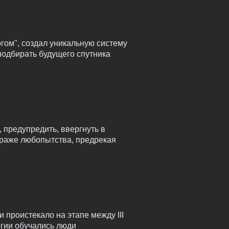
гом", создал уникальную систему
подбирать будущего спутника
 предупредить, ввергнуть в
страже любопытства, предрекая
проистекало на этапе между III
огии обучались люди