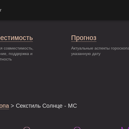
г
естимость
Прогноз
я совместимость,
Актуальные аспекты гороскоп
ние, поддержка и
указанную дату
тность
опа
> Секстиль Солнце - MC