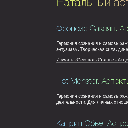
Натальный ас
Фрэнсис Сакоян. А
Гармония сознания и самовыраже
энтузиазм. Творческая сила, дин
Изучить «Секстиль Солнце - Асце
Het Monster. Аспект
Гармония сознания и самовыраже
деятельности. Для личных отноше
Катрин Обье. Астро