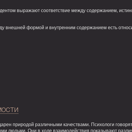
ентом выражают соответствие между содержанием, истинн
жду внешней формой и внутренним содержанием есть относ
мости
арен природой различными качествами. Психологи говорят,
ыми людьми. Они в ходе взаимодействия показывают разли