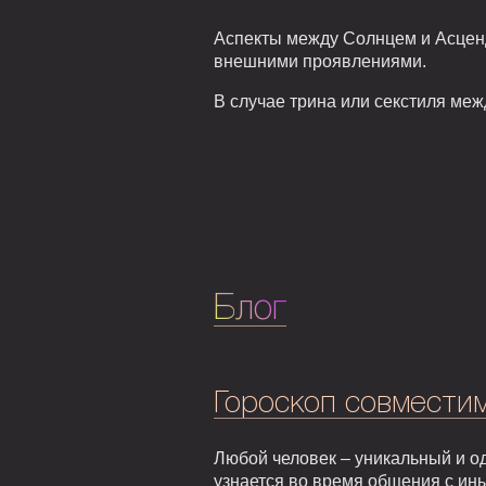
Аспекты между Солнцем и Асценд
внешними проявлениями.
В случае трина или секстиля ме
Блог
Гороскоп совмести
Любой человек – уникальный и од
узнается во время общения с ин