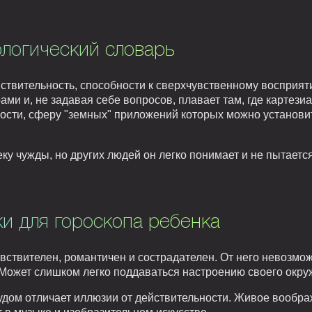
логический словарь
ствительность, способности к сверхчувственному восприят
ми и, не задавая себе вопросов, плавает там, где картези
ости, сферу "земных" приложений которых можно установит
ку чужды, но других людей он легко понимает и не пытается
и для гороскопа ребенка
вствителен, романтичен и сострадателен. От него невозмож
Может слишком легко поддаваться настроению своего окру
удом отличает иллюзии от действительности. Живое вообр