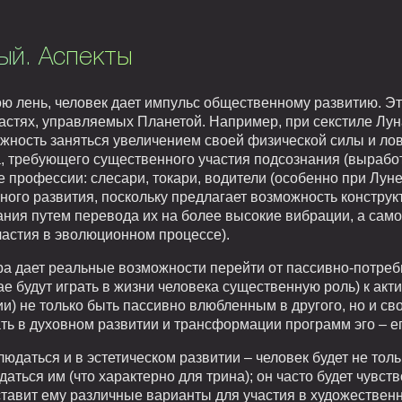
ый. Аспекты
ю лень, человек дает импульс общественному развитию. Эт
астях, управляемых Планетой. Например, при секстиле Лун
жность заняться увеличением своей физической силы и ловк
, требующего существенного участия подсознания (выработ
профессии: слесари, токари, водители (особенно при Луне в
ого развития, поскольку предлагает возможность конструк
ания путем перевода их на более высокие вибрации, а само
частия в эволюционном процессе).
ра дает реальные возможности перейти от пассивно-потреб
ае будут играть в жизни человека существенную роль) к акт
и) не только быть пассивно влюбленным в другого, но и св
ть в духовном развитии и трансформации программ эго – его
даться и в эстетическом развитии – человек будет не толь
аться им (что характерно для трина); он часто будет чувств
оставит ему различные варианты для участия в художествен