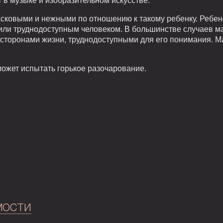
 в музыке и изобразительном искусстве.
асковыми и нежными по отношению к такому ребенку. Ребен
или труднодоступным человеком. В большинстве случаев м
сторонами жизни, труднодоступными для его понимания. М
 может испытать горькое разочарование.
мости