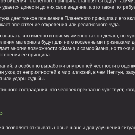
соб видения Планетного принципа становятся вдруг такими,
 удается донести до них свое видение, а это также потребу
туна дает тонкое понимание Планетного принципа и его вк
икает впечатление откровения или религиозного чуда.
ознавать, что именно и почему именно так он делает, но чу
ления материала будут для него косвенными признаками д
 дает многие возможности обмана и самообмана, но также и
освоении ее принципа.
раний, а особенно выработки внутренней честности в оцен
 уход от неприятностей в мир иллюзий, в чем Нептун, раз
я или удары судьбы.
тинного сострадания, что человек прекрасно чувствует, ког
ы
ия позволяет открывать новые шансы для улучшения ситуа