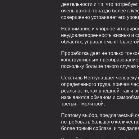
деятельности и т.п, что потребуе
очень важно, гораздо более глуб
совершенно устраивает его уров
Невнимание и упорное игнориро
неудовлетворенность жизнью и со
областях, управляемых Планетой
Проработка дает не только тонко
конструктивным преобразованием
поскольку больше такого случая 
Секстиль Нептуна дает человеку
определенного труда, причем час
реальности, как внешней, так и 
называются обманом и самообмано
третьи – молитвой.
Поэтому выбор, предлагаемый сек
потребовать большого количества
более тонкий соблазн, и так дале