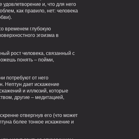
е удовлетворение и, что для него
блем, как правило, нет: человека
бви).
со временем глубокую
поверхностного эгоизма в
ный рост человека, связанный с
ожешь понять – пойми,
ни потребуют от него
ен. Нептун дает искажение
 искажений и иллюзий, которые
твом, другие – медитацией,
скренне отвергнув его (что может
птуна более тонкое искажение и