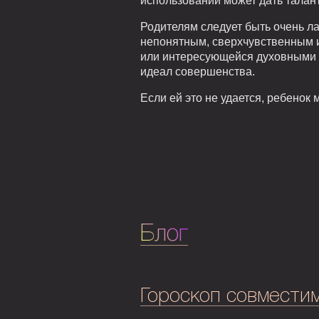
использовании может дать талант
Родителям следует быть очень л
непонятным, сверхчувственным 
или интересующейся духовными 
идеал совершенства.
Если ей это не удается, ребенок
Блог
Гороскоп совмести