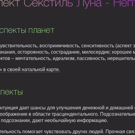
ект Секстиль Луна - Неп
спекты планет
увствительность, восприимчивость, сенситивность (аспект э
ознания, осторожность, сострадание, милосердие; хорошее 
ктов – мечтательность, идеализм, пассивность, нерешитель
» в своей натальной карте.
спекты
туиция дает шансы для улучшения денежной и домашней с
оображение в области трасцендентального. Подсознательн
 подсознании, дают необычайную информацию.
льность помогает чувствовать других людей. Прочная связ