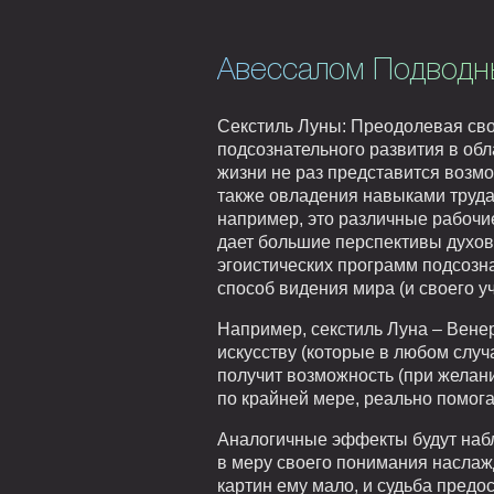
Авессалом Подводн
Секстиль Луны: Преодолевая сво
подсознательного развития в обл
жизни не раз представится возмо
также овладения навыками труда
например, это различные рабочие 
дает большие перспективы духовн
эгоистических программ подсозн
способ видения мира (и своего у
Например, секстиль Луна – Вене
искусству (которые в любом случ
получит возможность (при желани
по крайней мере, реально помога
Аналогичные эффекты будут наблю
в меру своего понимания наслажд
картин ему мало, и судьба пред