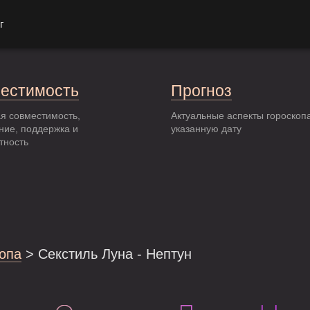
г
естимость
Прогноз
я совместимость,
Актуальные аспекты гороскоп
ние, поддержка и
указанную дату
тность
опа
> Секстиль Луна - Нептун