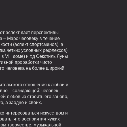
от аспект дает перспективы
а – Марс человеку в течение
ости (аспект спортсменов), а
ка четких условных рефлексов);
 VIII доме) и т.д Секстиль Луны
тивной проработки чисто
го человека на более широкий
ительского отношения к любви и
ивно – созидающей: человек
оей любовью строить его заново,
, а заодно и своих.
ко интересоваться искусством и
овать, что восприятия чужих
ном творчестве, музыкальной