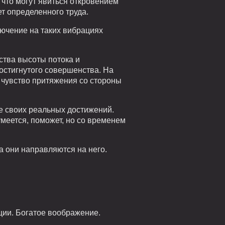
 что могут явиться откровением
ет определенного труда.
лючение на таких вибрациях
вства высоты потока и
остигнутого совершенства. На
 чувство притяжения со стороны
ке своих реальных достижений.
умеется, поможет, но со временем
да они направляются на него.
ции. Богатое воображение.