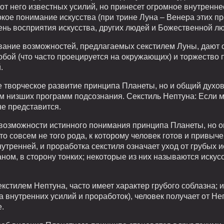
т от него известных усилий, но принесет огромное внутренне
окое понимание искусства (при трине Луна – Венера этих про
ень восприятия искусства, других людей и Божественной лю
вание возможностей, предлагаемых секстилем Луны, дают 
бой (что часто проецируется на окружающих) и торжество 
.
е творческое развитие принципа Планеты, но и общий духов
 низших программ подсознания. Секстиль Нептуна: Если м
не представится.
 возможности истинного понимания принципа Планеты, но о
то совсем не того рода, к которому человек готов и привыч
внутренней, и проработка секстиля означает уход от грубых
м, в сторону тонких; некоторые из них называются искусс
стилем Нептуна, часто имеет характер грубого соблазна; и
 внутренних усилий и проработок), человек получает от Не
е.