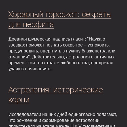
Хорарный гороскоп: секреты
для неофита
Древняя шумерская надпись гласит: "Наука о
звездах поможет познать сокрытое – успокоить,
предупредить, ввергнуть в пучину блаженства или
отчаяния". Действительно, астрология с античных
времен стоит на страже любопытства, предрекая
удачу в начинаниях...
Астрология: исторические
корни
Исследователи наших дней единогласно полагают,
что рождение и формирование астрологии
проистекало на этапе между III и V тысячелетиями