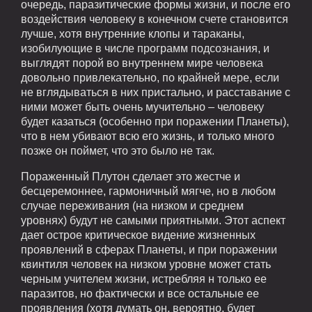
очередь, паразитические формы жизни, и после его
воздействия человеку в конечном счете становится
лучше, хотя внутренние клопы и тараканы,
изобилующие в числе программ подсознания, и
выглядят порой во внутреннем мире человека
довольно привлекательно, по крайней мере, если
не вглядываться в них пристально, и расставание с
ними может быть очень мучительно – человеку
будет казаться (особенно при поражении Планеты),
что в нем убивают всю его жизнь, и только много
позже он поймет, что это было не так.
Пораженный Плутон сделает это жестче и
бесцеремоннее, гармоничный мягче, но в любом
случае переживания (на низком и среднем
уровнях) будут не самыми приятными. Этот аспект
дает острое критическое видение жизненных
проявлений в сферах Планеты, и при поражении
квинтиля человек на низком уровне может стать
черным учителем жизни, истребляя н только ее
паразитов, но фактически и все остальные ее
проявления (хотя думать он, вероятно, будет