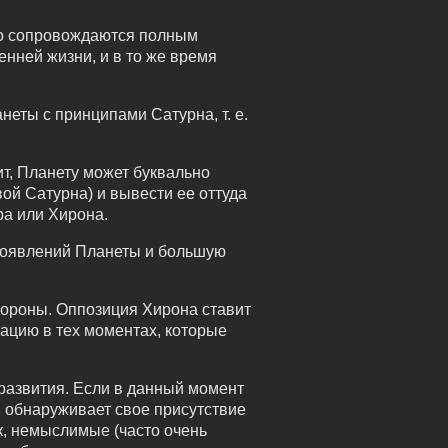
то сопровождаются полным
енней жизни, и в то же время
еты с принципами Сатурна, т. е.
т, Планету может буквально
вой Сатурна) и вывести ее оттуда
ра или Хирона.
проявлений Планеты и большую
тороны. Оппозиция Хирона ставит
ацию в тех моментах, которые
 развития. Если в данный момент
н обнаруживает свое присутствие
к, немыслимые (часто очень