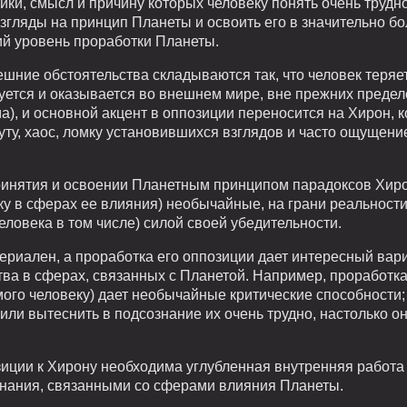
ики, смысл и причину которых человеку понять очень трудно
згляды на принцип Планеты и освоить его в значительно бо
й уровень проработки Планеты.
внешние обстоятельства складываются так, что человек тер
ется и оказывается во внешнем мире, вне прежних предело
), и основной акцент в оппозиции переносится на Хирон, 
уту, хаос, ломку установившихся взглядов и часто ощущени
принятия и освоении Планетным принципом парадоксов Хиро
еку в сферах ее влияния) необычайные, на грани реальности
еловека в том числе) силой своей убедительности.
риален, а проработка его оппозиции дает интересный вари
тва в сферах, связанных с Планетой. Например, проработк
мого человеку) дает необычайные критические способности; 
 или вытеснить в подсознание их очень трудно, настолько о
иции к Хирону необходима углубленная внутренняя работа 
нания, связанными со сферами влияния Планеты.