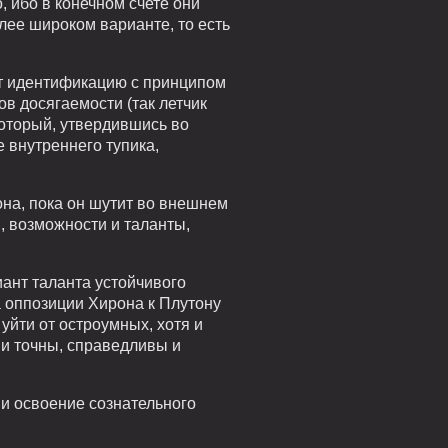
, ибо в конечном счете они
лее широком варианте, то есть
яет идентификацию с принципом
в досягаемости (так летчик
который, утвердившись во
е внутреннего тупика,
на, пока он шутит во внешнем
, возможности и таланты,
ант таланта устойчивого
а оппозиции Хирона к Плутону
уйти от остроумных, хотя и
ни точны, справедливы и
и освоение сознательного