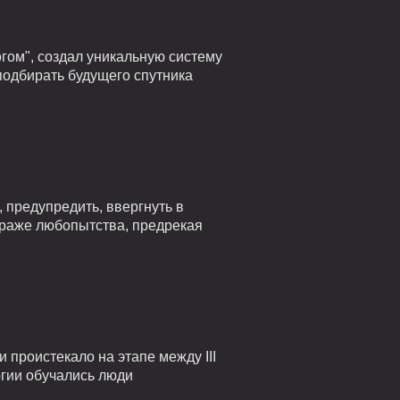
гом", создал уникальную систему
подбирать будущего спутника
 предупредить, ввергнуть в
страже любопытства, предрекая
проистекало на этапе между III
огии обучались люди