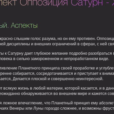
пект Оппозиция Сатурн - 
ый. Аспекты
красно слышим голос разума, но он ему противен. Оппозиц
ней дисциплины и внешних ограничений в сферах, с ней св
 к Сатурну дает глубокое желание подробно разобраться 
ловека в сильно замороженном и непроработанном виде.
отивление Планетного принципа своей проработке и углуб
нутренне собирается, сосредотачивается и приступает к вн
ается, Делается плоской и совершенно неинтересной.
всякую жизнь в любой материи, которой касается, и в дан
 неожиданно обнаруживается во внешнем мире и кажется с
ся ложное впечатление, что Планетный принцип ему абсолют
учаях Венеры или Луны гораздо сложнее, и возможны фруст