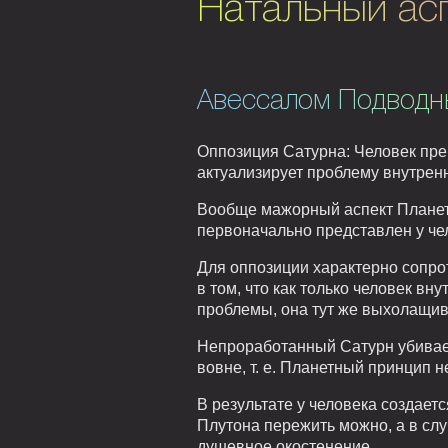
Натальный ас
Авессалом Подводн
Оппозиция Сатурна: Человек пре
актуализирует проблему внутрен
Вообще мажорный аспект Планеты
первоначально представлен у че
Для оппозиции характерно сопр
в том, что как только человек в
проблемы, она тут же выхолащив
Непроработанный Сатурн убивает 
вовне, т. е. Планетный принцип
В результате у человека создает
Плутона пережить можно, а в сл
душевное окостенение.