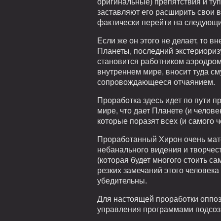
оригинальные) препятствия и туп
заставляют его расширить свои в
фактически перейти на следующи
Если же он этого не делает, то 
Планеты, последний экстериоризу
становится работником аэродрома
внутреннем мире, вносит туда см
сопровождающееся отчаянием.
Проработка здесь идет по пути 
мире, что дает Планете (и челов
которые поразят всех (и самого ч
Проработанный Хирон очень мате
небанального видения и творчес
(которая будет многого стоить са
резких замечаний этого человека
убедительны.
Для настоящей проработки оппоз
управления программами подсоз