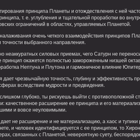
нтирования принципа Планеты и отождествления с ней час
инципа, т. е. углубления и тщательной проработки во внутр
овских ограничений в областях, управляемых Планетой.
 налаживания очень четкого взаимодействия принципов План
 точности выбранного направления.
но неаккуратных силовых приемах, чего Сатурн не переноси
. ее принцип окажется полностью замороженным низшей окта
роработка Нептуна и Плутона и гармоничное влияние Юпите
я дает чрезвычайную точность, глубину и эффективность 
сферах вследствие мудрости и предвидения.
 слишком глубоко, ты рискуешь выйти с противоположной с
и: качественное расширение ее принципа и его материализ
йшими и вовсе неуловимыми.
 дает не расширение и не материализацию, а хаос и тупики
нете, и человек идентифицируется с ее принципом, то Хиро
рах, связанных с Планетой, невероятную суету, беспорядо