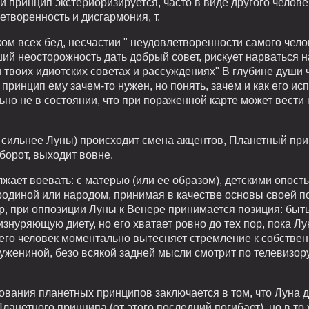
й принцип экстериоризируется, часто в виде другого челове
творенность и дисгармония, т.
ом всех бед, несчастии " неудовлетворенности самого чел
й неосторожность дать добрый совет, рискует нарваться на
и твоих идиотских советах и рассуждениях" В глубине души ч
 принцип ему зачем-то нужен, но понять, зачем и как его ис
ьно не в состоянии, что при пораженной карте может вести
 сильнее Луны) происходит смена акцентов, Планетный при
борот, выходит вовне.
лжает воевать: с матерью (или ее образом), детскими опо
родиной или народом, принимая в качестве основы своей п
ер, при оппозиции Луны к Венере принимается позиция: быть
изнуряющую диету, но его хватает ровно до тех пор, пока Лу
го человек моментально вытесняет стремление к собственн
ужениной, безо всякой задней мысли смотрит по телевизо
вания планетных принципов заключается в том, что Луна д
нетного принципа (от этого последний погибает), но в то 