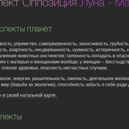
пект Оппозиция Луна - М
спекты планет
вость, упрямство, самоуверенность, заносчивость, грубость,
сть, азартность, несдержанность, шумность, истеричность, 
влияние животных инстинктов; склонность попадать в опасн
ях с матерью и женщинами вообще; у женщин – бесстыдств
 – плохое здоровье, опасность несчастных случаев.
воля, энергия, решительность, смелость, деятельное желан
ир (борьба за экологию), способность забыть о себе ради д
 в своей натальной карте.
спекты