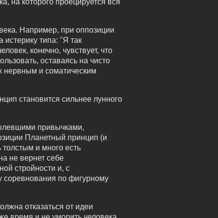
ка, на которого проецируется вся
овека. Например, при оппозиции
 истерику типа: "Я так
еловек, конечно, чувствует, что
пользовать, оставаясь на чисто
 к нервным и соматическим
нцип становится сильнее лунного
стылевшими привычками,
озиции Планетный принцип (и
 толстым и много есть
на не вернет себе
ой стройности и, с
ру соревнования по фигурному
олжна отказаться от идеи
же время и не уморить человека