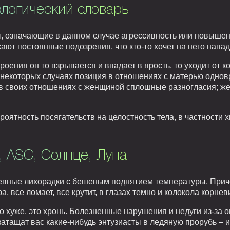
логический словарь
ы, означающие в данном случае агрессивность или повышен
ают постоянные подозрения, что кто-то хочет на него напад
роения он то взрывается и впадает в ярость, то уходит от к
В некоторых случаях позиция в отношениях с матерью одно
в своих отношениях с женщиной сплошные разногласия; ж
ятность посягательств на целостность тела, в частности 
, ASC, Солнце, Луна
дневные лихорадки с бешеным поднятием температуры. Приче
а, все ломает, все крутит, в глазах темно и колокола корнев
 хуже, это хронь. Болезненные нарушения и недуги из-за 
атащат вас какие-нибудь энтузиасты в ледяную прорубь – и