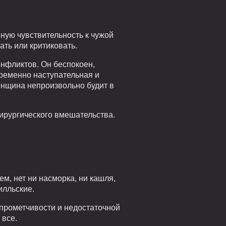
ную чувствительность к чужой
ать или критиковать.
онфликтов. Он беспокоен,
временно наступательная и
енщина непроизвольно будит в
хирургического вмешательства.
м, нет ни насморка, ни кашля,
илльские.
опрометчивости и недостаточной
 все.