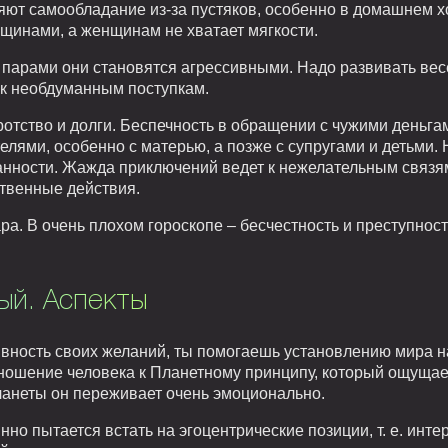
ряют самообладание из-за пустяков, особенно в домашнем 
щинами, а женщинам не хватает мягкости.
о парами они становятся агрессивными. Надо развивать вес
к необдуманным поступкам.
ротство и долги. Беспечность в обращении с чужими деньг
елями, особенно с матерью, а позже с супругами и детьми.
анности. Жажда приключений ведет к нежелательным связям
ственные действия.
а. В очень плохом гороскопе – бесчестность и преступност
ый. Аспекты
вность своих желаний, ты помогаешь установлению мира н
тношение человека к Планетному принципу, который ощущает
ланеты он переживает очень эмоционально.
нно пытается встать на эгоцентрические позиции, т. е. инт