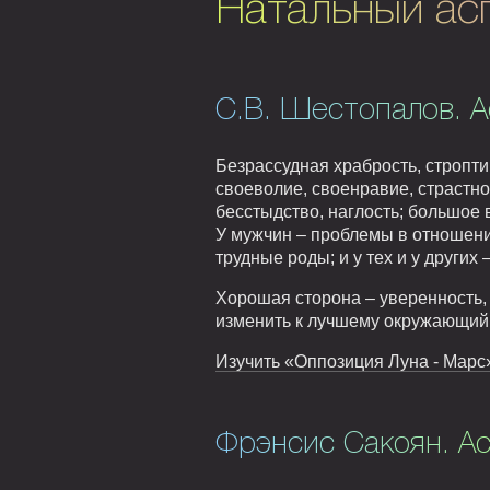
Натальный ас
С.В. Шестопалов. А
Безрассудная храбрость, стропти
своеволие, своенравие, страстно
бесстыдство, наглость; большое 
У мужчин – проблемы в отношени
трудные роды; и у тех и у других
Хорошая сторона – уверенность, 
изменить к лучшему окружающий м
Изучить «Оппозиция Луна - Марс»
Фрэнсис Сакоян. А