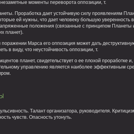
незаметные моменты переворота оппозиции, т.
анеты. Проработка дает устойчивую силу проявлениям План
которые ей нужны, что дает человеку большую уверенность в
апряженные положения (связанные с принципом Планеты и 
их планет).
 поражении Марса его оппозиция может дать деструктивную 
ть в виду, что неустойчивость оппозиции, т.
кцентов планет, свидетельствует о ее плохой проработке и,
ательному управлению является наиболее эффективным сре
иром.
ы
льсивность. Талант организатора, руководителя. Критицизм
ость чувств. Опасность утонуть.