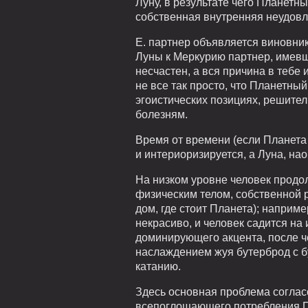
Луну, в результате чего Планетны
собственная внутренняя неудовле
Е. партнер объявляется виновник
Луны к Меркурию партнер, имевши
несчастен, а вся причина в тебе 
не все так просто, что Планетный
эгоистических позициях, решител
болезням.
Время от времени (если Планета
и интериоризируется, а Луна, нао
На низком уровне человек продо
физическим телом, собственной 
дом, где стоит Планета); наприм
некрасиво, и человек садится на 
доминирующего акцента, после че
наслаждением жуя бутерброд с б
катанию.
Здесь основная проблема согласо
всепоглощающего потребления Пла