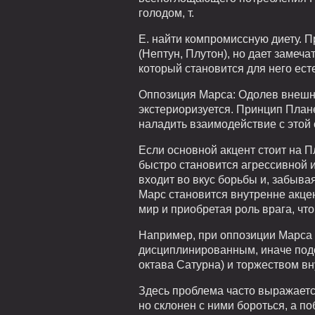
голодом, т.
Е. найти компромиссную диету. П
(Нептун, Плутон), но дает замеч
который становится для него ест
Оппозиция Марса: Одолев внешнег
экстериоризуется. Принцип План
наладить взаимодействие с этой 
Если основной акцент стоит на П
быстро становится агрессивной и
входит во вкус борьбы и, забыва
Марс становится внутренне акце
мир и приобретая роль врага, чт
Например, при оппозиции Марса к
дисциплинированным, иначе под
октава Сатурна) и торжеством вн
Здесь проблема часто выражаетс
но склонен с ними бороться, а п