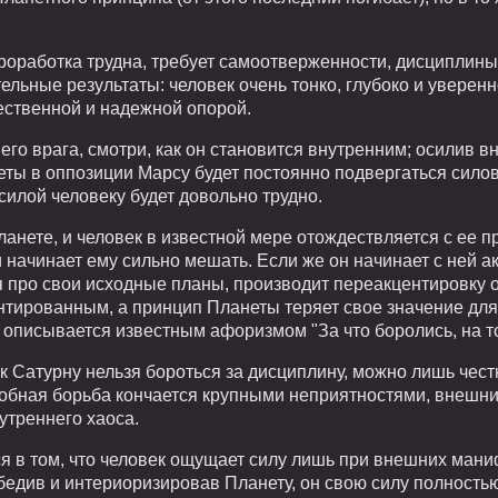
роработка трудна, требует самоотверженности, дисциплины
ательные результаты: человек очень тонко, глубоко и увере
ественной и надежной опорой.
о врага, смотри, как он становится внутренним; осилив вну
еты в оппозиции Марсу будет постоянно подвергаться сило
силой человеку будет довольно трудно.
ланете, и человек в известной мере отождествляется с ее 
 начинает ему сильно мешать. Если же он начинает с ней ак
я про свои исходные планы, производит переакцентировку о
нтированным, а принцип Планеты теряет свое значение для
о описывается известным афоризмом "За что боролись, на т
 Сатурну нельзя бороться за дисциплину, можно лишь чест
обная борьба кончается крупными неприятностями, внешн
утреннего хаоса.
я в том, что человек ощущает силу лишь при внешних ман
обедив и интериоризировав Планету, он свою силу полность