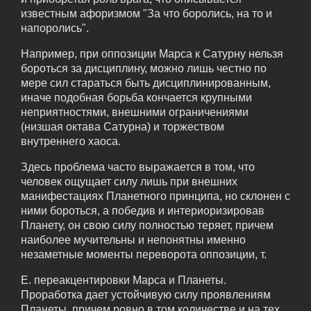
известным афоризмом "За что боролись, на то и
напоролись".
Например, при оппозиции Марса к Сатурну нельзя
бороться за дисциплину, можно лишь честно по
мере сил стараться быть дисциплинированным,
иначе подобная борьба кончается крупными
неприятностями, внешними ограничениями
(низшая октава Сатурна) и торжеством
внутреннего хаоса.
Здесь проблема часто выражается в том, что
человек ощущает силу лишь при внешних
манифестациях Планетного принципа, но склонен с
ними бороться, а победив и интериоризировав
Планету, он свою силу полностью теряет, причем
наиболее мучительны и непонятны именно
незаметные моменты переворота оппозиции, т.
Е. переакцентировки Марса и Планеты.
Проработка дает устойчивую силу проявлениям
Планеты, причем ровно в том количестве и на тех