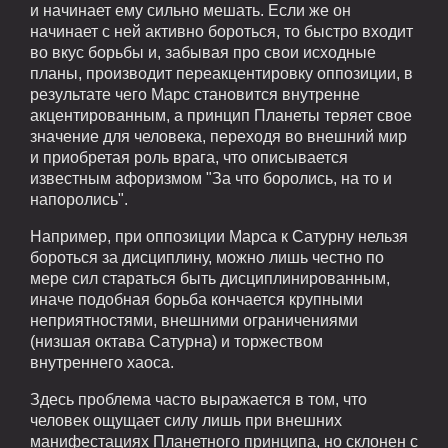
и начинает ему сильно мешать. Если же он
начинает с ней активно бороться, то быстро входит
во вкус борьбы и, забывая про свои исходные
планы, производит переакцентировку оппозиции, в
результате чего Марс становится внутренне
акцентированным, а принцип Планеты теряет свое
значение для человека, переходя во внешний мир
и приобретая роль врага, что описывается
известным афоризмом "За что боролись, на то и
напоролись".
Например, при оппозиции Марса к Сатурну нельзя
бороться за дисциплину, можно лишь честно по
мере сил стараться быть дисциплинированным,
иначе подобная борьба кончается крупными
неприятностями, внешними ограничениями
(низшая октава Сатурна) и торжеством
внутреннего хаоса.
Здесь проблема часто выражается в том, что
человек ощущает силу лишь при внешних
манифестациях Планетного принципа, но склонен с