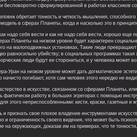
 и бесповоротно сформулированной в работах классиков с
ловек обретает тонкость и четкость мышления, способного
модель в сферах Планеты, когда и насколько это в принцип
ак надо себя вести и как не надо себя вести, хорошо еще п
ферах Планеты на низком уровне будет характерен социальн
ого на малоподвижных установках, Такие люди превращают 
ко равносильно убийству; в социальных программах такая ж
ворческие люди будут ее сторониться, и у человека может в
ра-Уран на низком уровне может дать догматическое эсте
о начисто погибают, хотя сам человек этого нередко не види
астерство в искусстве, связанном со сферами Планеты, ил
ь фактически работу в больших эгрегорах с помощью инстр
для этого неприспособленными: кисти, краски, газетные и 
ь и признать свое плохое владение инструментами искусст
о и ограниченность своего видения, что может быть психол
е на окружающих, доказав им на примерах, что те тонкости