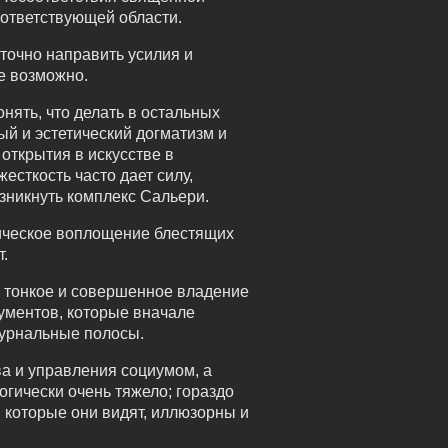
оответствующей области.
 точно направить усилия и
е возможно.
онять, что делать в остальных
ый и эстетический догматизм и
открытия в искусстве в
есткость часто дает силу,
озникнуть комплекс Сальери.
тическое воплощение блестящих
т.
и тонкое и совершенное владение
ументов, которые вначале
журнальные полосы.
ва и управления социумом, а
огически очень тяжело; гораздо
, которые они видят, иллюзорны и