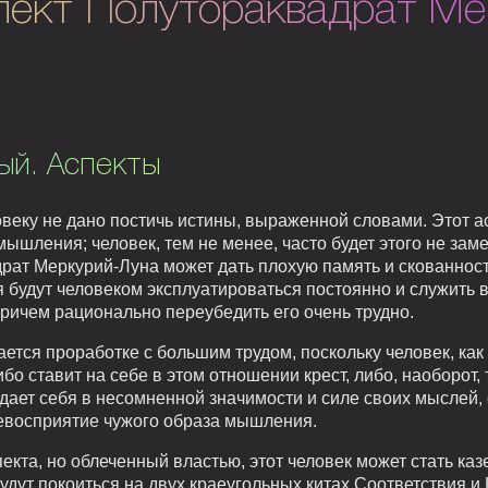
пект Полутораквадрат Ме
ый. Аспекты
веку не дано постичь истины, выраженной словами. Этот а
ышления; человек, тем не менее, часто будет этого не заме
рат Меркурий-Луна может дать плохую память и скованность
 будут человеком эксплуатироваться постоянно и служить в
 причем рационально переубедить его очень трудно.
ется проработке с большим трудом, поскольку человек, ка
бо ставит на себе в этом отношении крест, либо, наоборот,
дает себя в несомненной значимости и силе своих мыслей, 
невосприятие чужого образа мышления.
екта, но облеченный властью, этот человек может стать к
удут покоиться на двух краеугольных китах Соответствия 