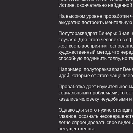
Истине, окончательно найденной
На высоком уровне проработки че
аккуратно построить ментальную 
Полутораквадрат Венеры: Зная, к
случаях. Для этого человека в с
жесткость восприятия, основанн
художественный метод, что неред
способную подчинить толпу, но т
Например, полутораквадрат Вене
идей, которые от этого чаще всег
Проработка дает изумительное м
социальными проблемами, то ест
казались человеку неудобными и 
Однако для этого нужно отследит
главное, осознать несовершенств
легче спроецировать свое видени
несущественны.