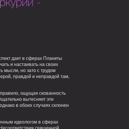
ркурий -
спект дает в сферах Планеты
чать и настаивать на своих
 мысли, но зато с трудом
ерой, правдой и неправдой там,
к правило, ощущая скованность
 тщательно вытесняет эти
однако в обоих случаях склонен
азенным идеологом в сферах
и Несоответствия священной