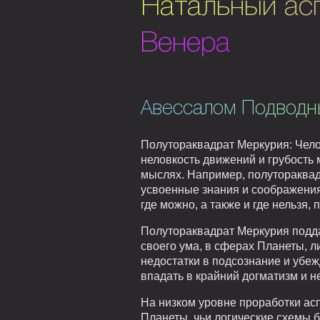
Натальный ас
Венера
Авессалом Подводн
Полутораквадрат Меркурия: Чело
неловкость движений и грубость м
мыслях. Например, полутораквад
усвоенные знания и соображения
где можно, а также и где нельзя,
Полутораквадрат Меркурия подда
своего ума, в сферах Планеты, ли
недостатки в подсознание и убеж
впадать в крайний догматизм и 
На низком уровне проработки асп
Планеты, чьи логические схемы б