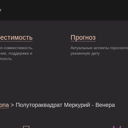
г
естимость
Прогноз
я совместимость,
Актуальные аспекты гороскоп
ние, поддержка и
указанную дату
тность
опа
> Полутораквадрат Меркурий - Венера