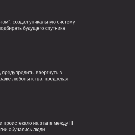
гом", создал уникальную систему
подбирать будущего спутника
 предупредить, ввергнуть в
страже любопытства, предрекая
проистекало на этапе между III
огии обучались люди