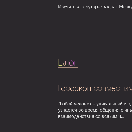
Изучить «Полутораквадрат Меркур
Блог
Гороскоп совмести
Любой человек – уникальный и од
узнается во время общения с ин
взаимодействия со всяким ч...