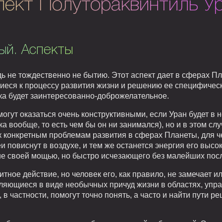
ект Полутораквинтиль Ур
ый. Аспекты
ь не тождественно не бытию. Этот аспект дает в сферах П
иеся к процессу развития жизни и решению ее специфическ
ека будет заинтересованно-доброжелательное.
могут оказаться очень конструктивными, если Уран будет в
ка вообще, то есть чем бы он ни занимался), но и в этом сл
 конкретным проблемам развития в сферах Планеты, для ч
и повиснут в воздухе, и тем же останется энергия его выс
е своей мощью, но быстро исчезающего без малейших пос
итное действие, но человек его, как правило, не замечает 
вляющиеся в виде необычных причуд жизни в областях, упр
, в частности, помогут точно понять, а часто и найти пути 