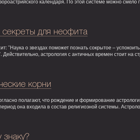
зороастрийского календаря. По этой системе можно смело 
: секреты для неофита
т: "Наука о звездах поможет познать сокрытое – успокоить,
. Действительно, астрология с античных времен стоит на 
ческие корни
гласно полагают, что рождение и формирование астрологии 
т период она входила в состав религиозной системы. Астрол
у знаку?