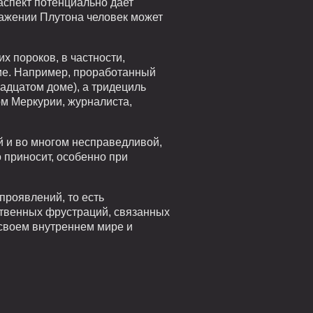
аспект потенциально дает
ражении Плутона человек может
 пороков, в частности,
ние. Например, проработанный
адцатом доме), а тридециль
ом Меркурии, журналиста,
й и во многом несправедливой,
о приносит, особенно при
проявлений, то есть
бственных фрустраций, связанных
 своем внутреннем мире и