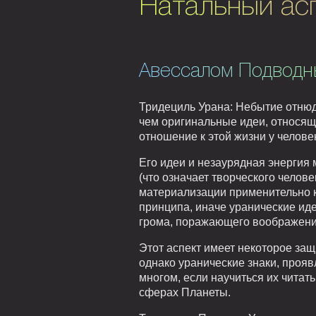
Натальный асп
Авессалом Подводн
Тридециль Урана: Небытие отнюд
чем оригинальные идеи, относящ
отношение к этой жизни у челов
Его идеи и незаурядная энергия 
(что означает творческого челове
материализации применительно к
принципа, иначе уранические иде
грома, поражающего воображени
Этот аспект имеет некоторое защ
однако уранические знаки, проя
многом, если научиться их читать
сферах Планеты.