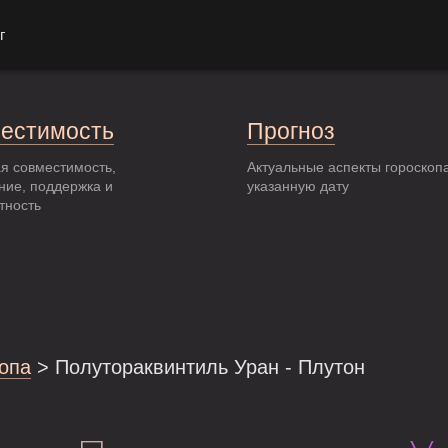
г
естимость
Прогноз
я совместимость,
Актуальные аспекты гороскоп
ние, поддержка и
указанную дату
тность
опа
> Полутораквинтиль Уран - Плутон