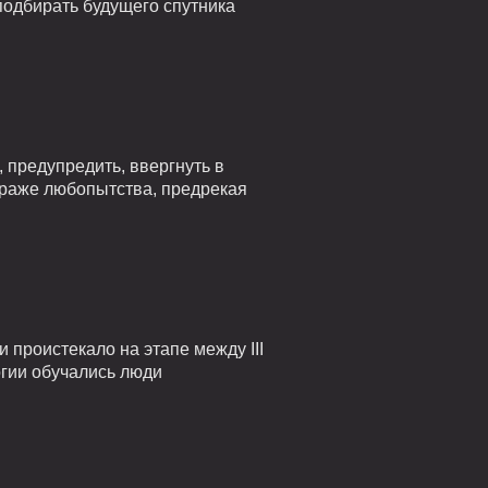
подбирать будущего спутника
 предупредить, ввергнуть в
страже любопытства, предрекая
проистекало на этапе между III
огии обучались люди