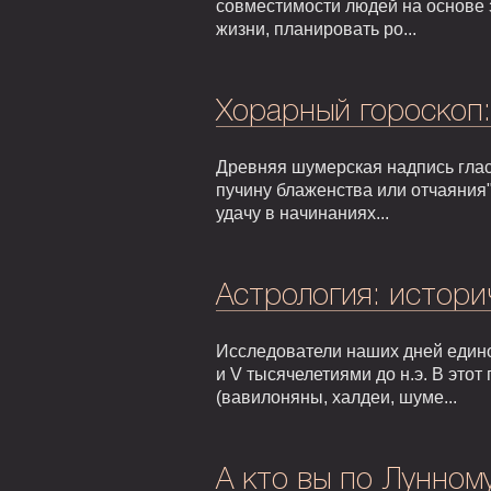
совместимости людей на основе 
жизни, планировать ро...
Хорарный гороскоп
Древняя шумерская надпись гласи
пучину блаженства или отчаяния"
удачу в начинаниях...
Астрология: истори
Исследователи наших дней едино
и V тысячелетиями до н.э. В это
(вавилоняны, халдеи, шуме...
А кто вы по Лунном