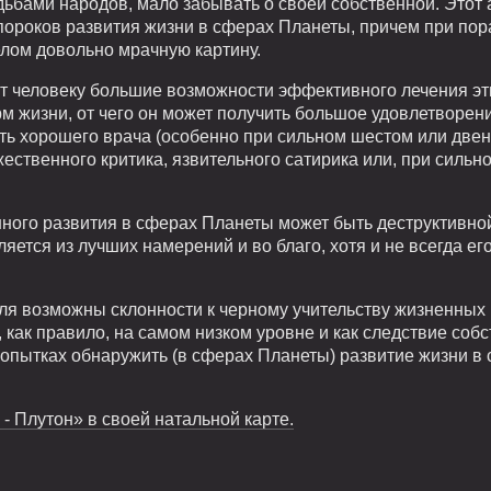
ьбами народов, мало забывать о своей собственной. Этот 
пороков развития жизни в сферах Планеты, причем при по
целом довольно мрачную картину.
 человеку большие возможности эффективного лечения этих
м жизни, от чего он может получить большое удовлетворе
ть хорошего врача (особенно при сильном шестом или двен
ественного критика, язвительного сатирика или, при сильн
нного развития в сферах Планеты может быть деструктивно
яется из лучших намерений и во благо, хотя и не всегда ег
я возможны склонности к черному учительству жизненных 
, как правило, на самом низком уровне и как следствие со
опытках обнаружить (в сферах Планеты) развитие жизни в
- Плутон» в своей натальной карте.