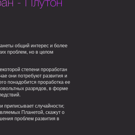
ан - Плутон
ланеты общий интерес и более
их проблем, но в целом
 некоторой степени проработан
учае они потребуют развития и
его понадобится проработка ее
оковольтных разрядов, в форме
ледствий.
или приписывает случайности;
авляемых Планетой, скажут о
решения проблем развития в