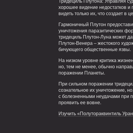
Тридециль Плутона: Управляя суд
хорошее видение недостатков и 
видеть только их, что создает в 
Гармоничный Плутон предоставит
уничтожения паразитических фор
тридециль Плутон-Луна может да
Плутон-Венера – жестокого худож
бичующего общественные язвы.
На низком уровне критика жизне
но, тем не менее, обычно направл
поражении Планеты.
При сильном поражении тридецил
сознательное их уничтожение, но
с болезненными неудачами при п
проявить ее вовне.
Изучить «Полутораквинтиль Уран 